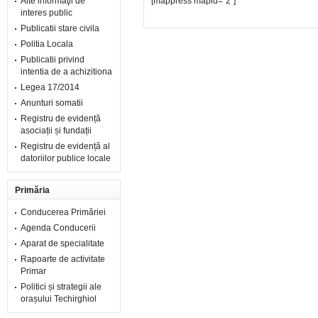
Alte informaţii de
[mappress mapid=”2″]
interes public
Publicatii stare civila
Politia Locala
Publicatii privind
intentia de a achizitiona
Legea 17/2014
Anunturi somatii
Registru de evidență
asociații și fundații
Registru de evidență al
datoriilor publice locale
Primăria
Conducerea Primăriei
Agenda Conducerii
Aparat de specialitate
Rapoarte de activitate
Primar
Politici și strategii ale
orașului Techirghiol