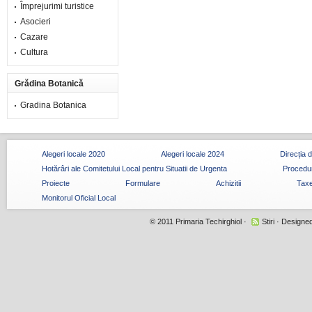
Împrejurimi turistice
Asocieri
Cazare
Cultura
Grădina Botanică
Gradina Botanica
Alegeri locale 2020
Alegeri locale 2024
Direcția 
Hotărâri ale Comitetului Local pentru Situatii de Urgenta
Procedur
Proiecte
Formulare
Achizitii
Taxe
Monitorul Oficial Local
© 2011
Primaria Techirghiol
·
Stiri
· Designe