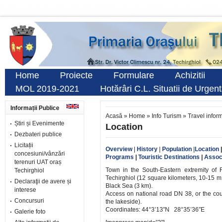
Home
Proiecte
Formulare
Achizitii
MOL 2019-2021
Hotărâri C.L. Situatii de Urgen
Informații Publice
Acasă
»
Home
»
Info Turism
»
Travel infor
Știri și Evenimente
Location
Dezbateri publice
Licitații
Overview
|
History
|
Population
|
Location
concesiuni/vânzări
Programs
|
Touristic Destinations
|
Assoc
terenuri UAT oraș
Town in the South-Eastern extremity of 
Techirghiol
Techirghiol (12 square kilometers, 10-15 m
Declaraţii de avere și
Black Sea (3 km).
interese
Access on national road DN 38, or the coun
Concursuri
the lakeside).
Coordinates: 44°3’13″N 28°35’36″E
Galerie foto