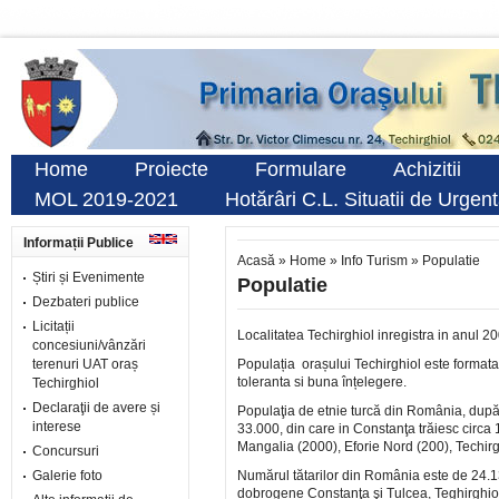
Home
Proiecte
Formulare
Achizitii
MOL 2019-2021
Hotărâri C.L. Situatii de Urgen
Informații Publice
Acasă
»
Home
»
Info Turism
»
Populatie
Știri și Evenimente
Populatie
Dezbateri publice
Licitații
Localitatea Techirghiol inregistra in anul 2
concesiuni/vânzări
terenuri UAT oraș
Populația orașului Techirghiol este formata 
toleranta si buna înțelegere.
Techirghiol
Declaraţii de avere și
Populaţia de etnie turcă din România, după 
interese
33.000, din care in Constanţa trăiesc circa 1
Mangalia (2000), Eforie Nord (200), Techirg
Concursuri
Galerie foto
Numărul tătarilor din România este de 24.137
dobrogene Constanţa şi Tulcea, Teghirghiol f