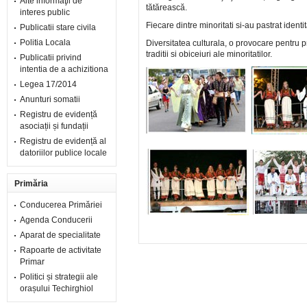
Alte informaţii de
tătărească.
interes public
Fiecare dintre minoritati si-au pastrat identi
Publicatii stare civila
Politia Locala
Diversitatea culturala, o provocare pentru 
traditii si obiceiuri ale minoritatilor.
Publicatii privind
intentia de a achizitiona
Legea 17/2014
Anunturi somatii
Registru de evidență
asociații și fundații
Registru de evidență al
datoriilor publice locale
Primăria
Conducerea Primăriei
Agenda Conducerii
Aparat de specialitate
Rapoarte de activitate
Primar
Politici și strategii ale
orașului Techirghiol