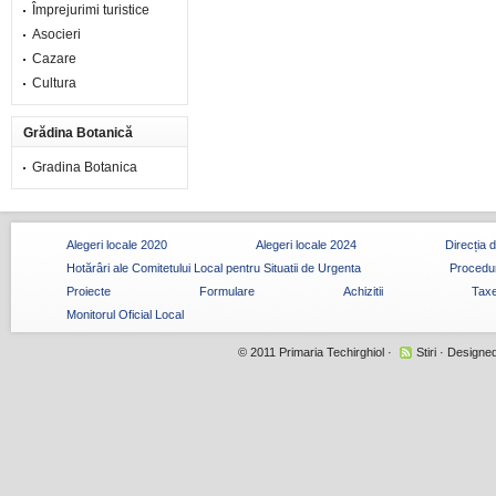
Împrejurimi turistice
Asocieri
Cazare
Cultura
Grădina Botanică
Gradina Botanica
Alegeri locale 2020
Alegeri locale 2024
Direcția 
Hotărâri ale Comitetului Local pentru Situatii de Urgenta
Procedur
Proiecte
Formulare
Achizitii
Taxe
Monitorul Oficial Local
© 2011
Primaria Techirghiol
·
Stiri
· Designe