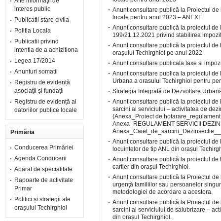
Alte informaţii de
interes public
Anunt consultare publică la Proiectul de 
locale pentru anul 2023
–
ANEXE
Publicatii stare civila
Anunt consultare publică la proiectul de
Politia Locala
199/21.12.2021 privind stabilirea impozit
Publicatii privind
Anunț consultare publică la proiectul de 
intentia de a achizitiona
orașului Techirghiol pe anul 2022
Legea 17/2014
Anunt consultare publicata taxe si impoz
Anunturi somatii
Anunt consultare publica la proiectul de
Urbana a orasului Techirghiol pentru p
Registru de evidență
asociații și fundații
Strategia Integrată de Dezvoltare Urban
Registru de evidență al
Anunt consultare publică la proiectul de
sarcini al serviciului – activitatea de dez
datoriilor publice locale
(
Anexa_Proiect de hotarare_regulament 
Anexa_REGULAMENT SERVICII DEZI
Anexa_Caiet_de_sarcini_Dezinsectie__d
Primăria
Anunt consultare publică la proiectul d
Conducerea Primăriei
locuintelor de tip ANL din orașul Techirgh
Agenda Conducerii
Anunt consultare publică la proiectul de 
cartier din orașul Techirghiol.
Aparat de specialitate
Anunț consultare publică la Proiectul de 
Rapoarte de activitate
urgenţă familiilor sau persoanelor singure
Primar
metodologiei de acordare a acestora.
Politici și strategii ale
Anunț consultare publică la Proiectul de
orașului Techirghiol
sarcini al serviciului de salubrizare – acti
din orașul Techirghiol.