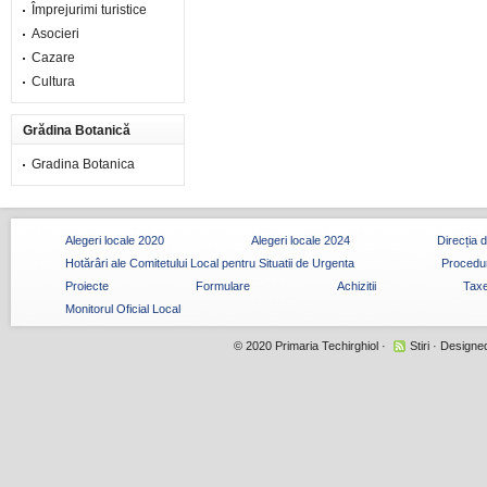
Împrejurimi turistice
Asocieri
Cazare
Cultura
Grădina Botanică
Gradina Botanica
Alegeri locale 2020
Alegeri locale 2024
Direcția 
Hotărâri ale Comitetului Local pentru Situatii de Urgenta
Procedur
Proiecte
Formulare
Achizitii
Taxe
Monitorul Oficial Local
© 2020
Primaria Techirghiol
·
Stiri
· Designe