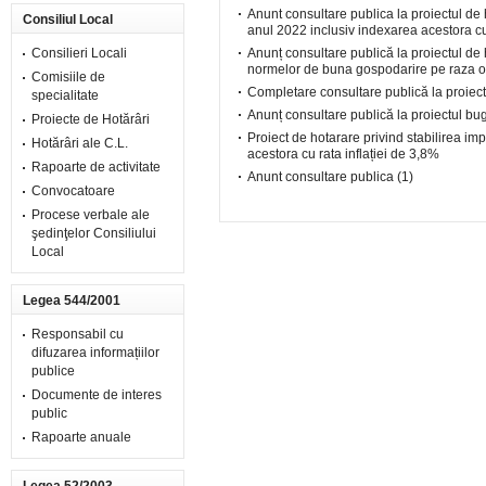
Anunt consultare publica la proiectul de h
Consiliul Local
anul 2022 inclusiv indexarea acestora cu 
Consilieri Locali
Anunț consultare publică la proiectul de
normelor de buna gospodarire pe raza or
Comisiile de
Completare consultare publică la proiectu
specialitate
Anunț consultare publică la proiectul bug
Proiecte de Hotărâri
Proiect de hotarare privind stabilirea im
Hotărâri ale C.L.
acestora cu rata inflației de 3,8%
Rapoarte de activitate
Anunt consultare publica (1)
Convocatoare
Procese verbale ale
şedinţelor Consiliului
Local
Legea 544/2001
Responsabil cu
difuzarea informațiilor
publice
Documente de interes
public
Rapoarte anuale