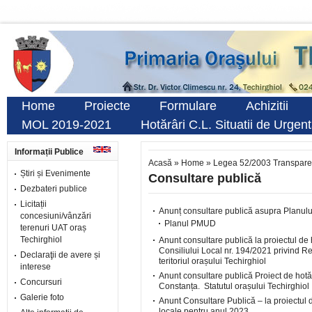
Home
Proiecte
Formulare
Achizitii
MOL 2019-2021
Hotărâri C.L. Situatii de Urgen
Informații Publice
Acasă
»
Home
»
Legea 52/2003 Transpare
Știri și Evenimente
Consultare publică
Dezbateri publice
Licitații
Anunț consultare publică asupra Planului
concesiuni/vânzări
Planul PMUD
terenuri UAT oraș
Techirghiol
Anunt consultare publică la proiectul de 
Consiliului Local nr. 194/2021 privind 
Declaraţii de avere și
teritoriul orașului Techirghiol
interese
Anunt consultare publică Proiect de hotăr
Concursuri
Constanța.
Statutul orașului Techirghiol
Galerie foto
Anunt Consultare Publică – la proiectul d
locale pentru anul 2023