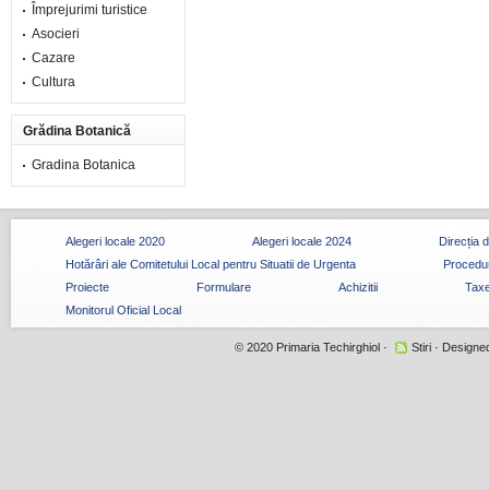
Împrejurimi turistice
Asocieri
Cazare
Cultura
Grădina Botanică
Gradina Botanica
Alegeri locale 2020
Alegeri locale 2024
Direcția 
Hotărâri ale Comitetului Local pentru Situatii de Urgenta
Procedur
Proiecte
Formulare
Achizitii
Taxe
Monitorul Oficial Local
© 2020
Primaria Techirghiol
·
Stiri
· Designe