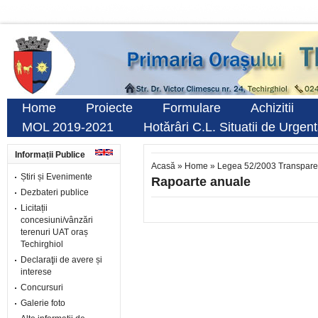
Home
Proiecte
Formulare
Achizitii
MOL 2019-2021
Hotărâri C.L. Situatii de Urgen
Informații Publice
Acasă
»
Home
»
Legea 52/2003 Transpare
Știri și Evenimente
Rapoarte anuale
Dezbateri publice
Licitații
concesiuni/vânzări
terenuri UAT oraș
Techirghiol
Declaraţii de avere și
interese
Concursuri
Galerie foto