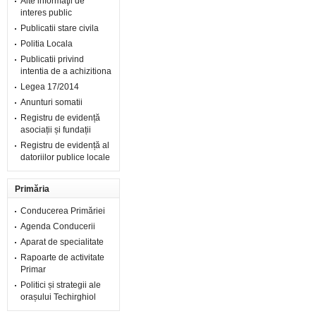
Alte informaţii de
interes public
Publicatii stare civila
Politia Locala
Publicatii privind
intentia de a achizitiona
Legea 17/2014
Anunturi somatii
Registru de evidență
asociații și fundații
Registru de evidență al
datoriilor publice locale
Primăria
Conducerea Primăriei
Agenda Conducerii
Aparat de specialitate
Rapoarte de activitate
Primar
Politici și strategii ale
orașului Techirghiol