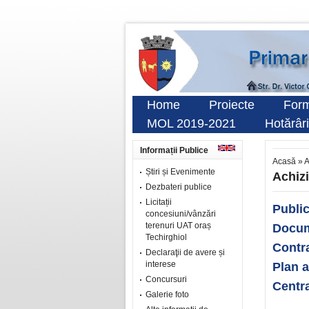
Home
Proiecte
Form
MOL 2019-2021
Hotărâri
Informații Publice
Acasă
»
A
Știri și Evenimente
Achizi
Dezbateri publice
Licitații
Public
concesiuni/vânzări
terenuri UAT oraș
Docum
Techirghiol
Contr
Declaraţii de avere și
interese
Plan a
Concursuri
Centra
Galerie foto