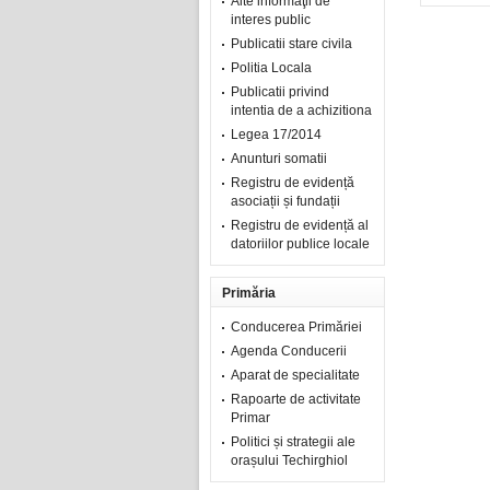
Alte informaţii de
interes public
Publicatii stare civila
Politia Locala
Publicatii privind
intentia de a achizitiona
Legea 17/2014
Anunturi somatii
Registru de evidență
asociații și fundații
Registru de evidență al
datoriilor publice locale
Primăria
Conducerea Primăriei
Agenda Conducerii
Aparat de specialitate
Rapoarte de activitate
Primar
Politici și strategii ale
orașului Techirghiol