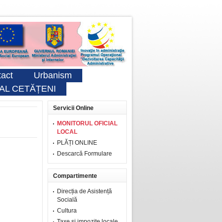
act
Urbanism
AL CETĂȚENI
Servicii Online
MONITORUL OFICIAL
LOCAL
PLĂȚI ONLINE
Descarcă Formulare
Compartimente
Direcția de Asistență
Socială
Cultura
Taxe şi impozite locale