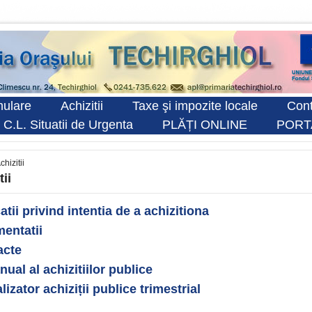
ulare
Achizitii
Taxe şi impozite locale
Cont
 C.L. Situatii de Urgenta
PLĂȚI ONLINE
PORT
chizitii
tii
atii privind intentia de a achizitiona
entatii
acte
nual al achizitiilor publice
lizator achiziții publice trimestrial