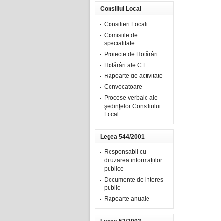
Consiliul Local
Consilieri Locali
Comisiile de
specialitate
Proiecte de Hotărâri
Hotărâri ale C.L.
Rapoarte de activitate
Convocatoare
Procese verbale ale
şedinţelor Consiliului
Local
Legea 544/2001
Responsabil cu
difuzarea informațiilor
publice
Documente de interes
public
Rapoarte anuale