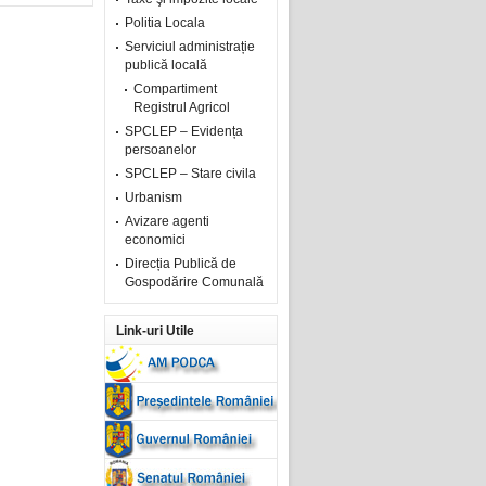
Politia Locala
Serviciul administrație
publică locală
Compartiment
Registrul Agricol
SPCLEP – Evidența
persoanelor
SPCLEP – Stare civila
Urbanism
Avizare agenti
economici
Direcția Publică de
Gospodărire Comunală
Link-uri Utile