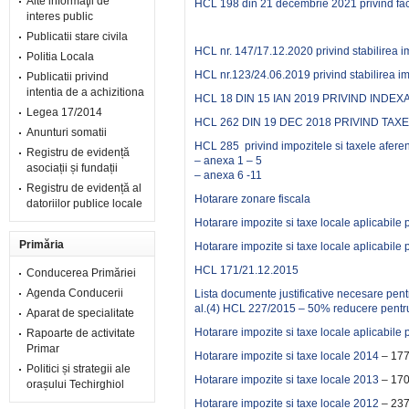
Alte informaţii de
HCL 198 din 21 decembrie 2021 privind facil
interes public
Publicatii stare civila
HCL nr. 147/17.12.2020 privind stabilirea i
Politia Locala
HCL nr.123/24.06.2019 privind stabilirea im
Publicatii privind
intentia de a achizitiona
HCL 18 DIN 15 IAN 2019 PRIVIND INDE
Legea 17/2014
HCL 262 DIN 19 DEC 2018 PRIVIND TAX
Anunturi somatii
HCL 285 privind impozitele si taxele afere
Registru de evidență
– anexa 1 – 5
asociații și fundații
– anexa 6 -11
Registru de evidență al
Hotarare zonare fiscala
datoriilor publice locale
Hotarare impozite si taxe locale aplicabil
Primăria
Hotarare impozite si taxe locale aplicabile
HCL 171/21.12.2015
Conducerea Primăriei
Agenda Conducerii
Lista documente justificative necesare pent
al.(4) HCL 227/2015 – 50% reducere pentru a
Aparat de specialitate
Hotarare impozite si taxe locale aplicabile
Rapoarte de activitate
Primar
Hotarare impozite si taxe locale 2014
– 177
Politici și strategii ale
Hotarare impozite si taxe locale 2013
– 170
orașului Techirghiol
Hotarare impozite si taxe locale 2012
– 237