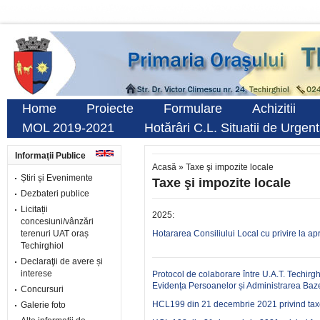
Home
Proiecte
Formulare
Achizitii
MOL 2019-2021
Hotărâri C.L. Situatii de Urgen
Informații Publice
Acasă
»
Taxe şi impozite locale
Știri și Evenimente
Taxe şi impozite locale
Dezbateri publice
Licitații
2025:
concesiuni/vânzări
terenuri UAT oraș
Hotararea Consiliului Local cu privire la ap
Techirghiol
Declaraţii de avere și
interese
Protocol de colaborare între U.A.T. Techirghi
Evidența Persoanelor și Administrarea Baz
Concursuri
HCL199 din 21 decembrie 2021 privind taxe
Galerie foto