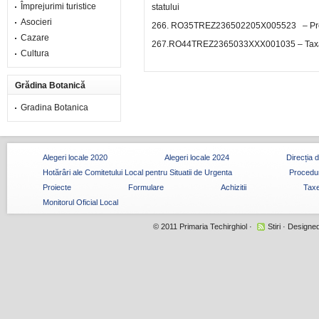
Împrejurimi turistice
statului
Asocieri
266. RO35TREZ236502205X005523 – Pres
Cazare
267.RO44TREZ2365033XXX001035 – Taxa si 
Cultura
Grădina Botanică
Gradina Botanica
Alegeri locale 2020
Alegeri locale 2024
Direcția 
Hotărâri ale Comitetului Local pentru Situatii de Urgenta
Procedur
Proiecte
Formulare
Achizitii
Taxe
Monitorul Oficial Local
© 2011
Primaria Techirghiol
·
Stiri
· Designe