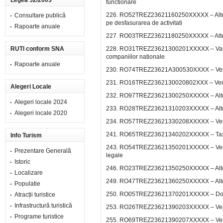
Legea 52/2003
functionare
226. RO52TREZ23621160250XXXXX – Alte taxe 
Consultare publică
pe desfasurarea de activitati
Rapoarte anuale
227. RO03TREZ23621180250XXXXX – Alte i
RUTI conform SNA
228. RO31TREZ23621300201XXXXX – Varsamint
companiilor nationale
Rapoarte anuale
230. RO74TREZ23621A300530XXXX – Venituri
231. RO16TREZ2362130020802XXX – Ven.din 
Alegeri Locale
232. RO97TREZ23621300250XXXXX – Alte ve
Alegeri locale 2024
233. RO28TREZ23621310203XXXXX – Alte v
Alegeri locale 2020
234. RO57TREZ23621330208XXXXX – Venitur
241. RO65TREZ23621340202XXXXX – Taxe e
Info Turism
243. RO54TREZ23621350201XXXXX – Venituri d
Prezentare Generală
legale
Istoric
246. RO23TREZ23621350250XXXXX – Alte am
Localizare
249. RO47TREZ23621360250XXXXX – Alte 
Populatie
250. RO05TREZ23621370201XXXXX – Donat
Atracții turistice
Infrastructură turistică
253. RO26TREZ23621390203XXXXX – Venituri 
Programe turistice
255. RO69TREZ23621390207XXXXX – Venitur