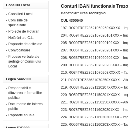
Consiliul Local
Conturi IBAN functionale
Trezo
Beneficiar: Oras Techirghiol
Consilieri Locali
Comisiile de
CUI: 4300540
specialitate
197. RO79TREZ23621050250XXXXX – Impozit
Proiecte de Hotărâri
204. RO59TREZ2362107020101XXX – Impozit
Hotărâri ale C.L.
205. RO09TREZ2362107020102XXX – Impozit 
Rapoarte de activitate
Convocatoare
207. RO06TREZ2362107020201XXX – Impozit
Procese verbale ale
208. RO53TREZ2362107020202XXX – Impozit
şedinţelor Consiliului
209. RO03TREZ2362107020203XXX – Impozit
Local
210. RO34TREZ23621070203XXXXX – Taxe ju
Legea 544/2001
211. RO30TREZ23621070250XXXXX – Alte im
219. RO03TREZ23621120207XXXXX – Taxe
Responsabil cu
difuzarea informațiilor
220. RO59TREZ23621150201XXXXX – Impo
publice
221. RO28TREZ23621150250XXXXX – Alte ta
Documente de interes
public
223. RO78TREZ2362116020201XXX – Impozit
Rapoarte anuale
224. RO28TREZ2362116020202XXX – Impozit
225. RO56TREZ23621160203XXXXX – Taxe si t