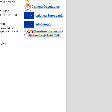
cală privind
ourilor
cale din anul
vind
auxiliar al
gerilor locale
ivil nr.