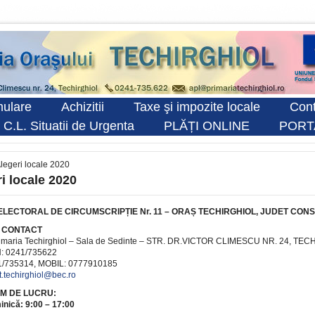
ulare
Achizitii
Taxe şi impozite locale
Cont
 C.L. Situatii de Urgenta
PLĂȚI ONLINE
PORT
legeri locale 2020
i locale 2020
ELECTORAL DE CIRCUMSCRIPȚIE Nr. 11 – ORAȘ TECHIRGHIOL, JUDET CON
 CONTACT
Primaria Techirghiol – Sala de Sedinte – STR. DR.VICTOR CLIMESCU NR. 24, TE
: 0241/735622
1/735314, MOBIL: 0777910185
t.techirghiol@bec.ro
M DE LUCRU:
nică: 9:00 – 17:00