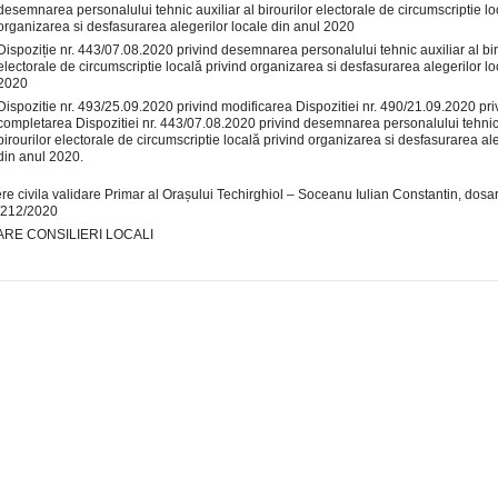
desemnarea personalului tehnic auxiliar al birourilor electorale de circumscriptie lo
organizarea si desfasurarea alegerilor locale din anul 2020
Dispoziție nr. 443/07.08.2020 privind desemnarea personalului tehnic auxiliar al bir
electorale de circumscriptie locală privind organizarea si desfasurarea alegerilor lo
2020
Dispozitie nr. 493/25.09.2020 privind modificarea Dispozitiei nr. 490/21.09.2020 pri
completarea Dispozitiei nr. 443/07.08.2020 privind desemnarea personalului tehnic 
birourilor electorale de circumscriptie locală privind organizarea si desfasurarea ale
din anul 2020.
re civila validare Primar al Orașului Techirghiol – Soceanu Iulian Constantin, dosar c
/212/2020
ARE CONSILIERI LOCALI