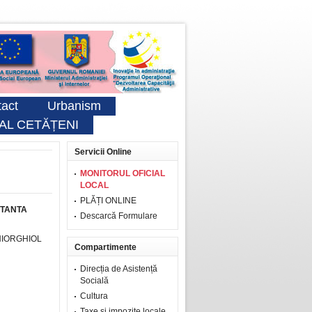
act
Urbanism
AL CETĂȚENI
Servicii Online
MONITORUL OFICIAL
LOCAL
PLĂȚI ONLINE
STANTA
Descarcă Formulare
CHIORGHIOL
Compartimente
Direcția de Asistență
Socială
Cultura
Taxe şi impozite locale