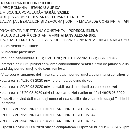
NTANTII PARTIDELOR POLITICE
L PRO ROMANIA –
STANCIU AURICA
L MISCAREA POPULARĂ –
TARĂU VASILE
 JUDEȚEANĂ USR CONSTANTA – LUPAN CRENGUȚA
L ALIANȚA LIBERALILOR ȘI DEMOCRAȚILOR – FILIALA ALDE CONSTANȚA –
AP
ORGANIZATIA JUDETEANA CONSTANȚA –
POPESCU ELENA
ILIALA JUDEȚEANĂ CONSTANȚA –
MIHAI IANY ALEXANDRU
L SOCIAL DEMOCRAT – FILIALA JUDEȚEANĂ CONSTANȚA –
NICOLA NICOLET
Proces Verbal constituire
PV inlocuire presedinte
Propuneri candidatura: PER; PMP; PNL; PRO ROMANIA; PSD; USR_PLUS.
Hotararile nr. 21-39 privind admiterea candidaturilor pentru functia de primar si a lis
candidați pentru funcțiile de consilieri locali
PV aprobare ramanere definitiva candidaturi pentru functia de primar si consilieri lo
Hotararea nr. 49/26.08.2020 privind ordinea buletine de vot
Hotararea nr. 50/26.08.2020 privind stabilirea dimensiunii buletinelor de vot
Hotararea nr.47/26.08.2020 privind revocarea Hotararilor nr. 45 si 46/28.08.2020
Dispozitie privind delimitarea și numerotarea sectiilor de votare din orașul Techirghi
Constanța.
PROCES VERBAL NR 65 COMPLETARE BIROU SECTIA 348
PROCES VERBAL NR 64 COMPLETARE BIROU SECTIA 347
PROCES VERBAL NR 66 COMPLETARE BIROU SECTIA 349
Dispozitie nr.490/21.09.2020 privind completarea Dispozitiei nr. 443/07.08.2020 pri