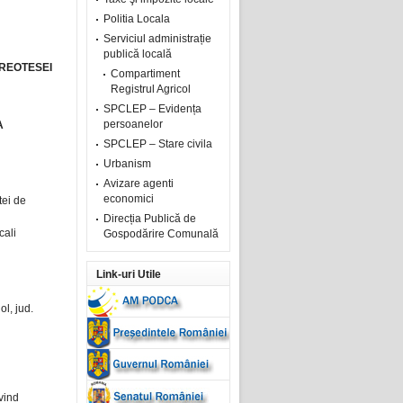
Politia Locala
Serviciul administrație
publică locală
REOTESEI
Compartiment
Registrul Agricol
SPCLEP – Evidența
persoanelor
A
SPCLEP – Stare civila
Urbanism
Avizare agenti
economici
tei de
Direcția Publică de
cali
Gospodărire Comunală
Link-uri Utile
ol, jud.
vind