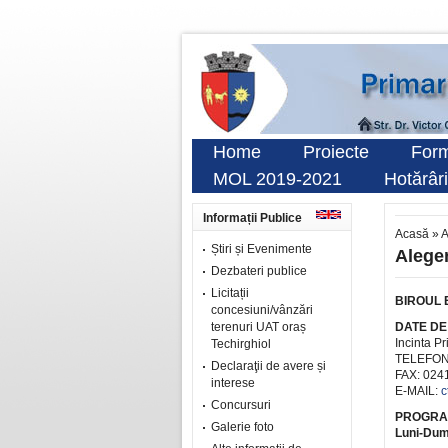
Home
Proiecte
Form
MOL 2019-2021
Hotărâri
Informații Publice
Acasă
»
A
Știri și Evenimente
Aleger
Dezbateri publice
Licitații
BIROUL 
concesiuni/vânzări
terenuri UAT oraș
DATE DE
Incinta 
Techirghiol
TELEFON
Declaraţii de avere și
FAX: 024
interese
E-MAIL:
c
Concursuri
PROGRA
Galerie foto
Luni-Dumi