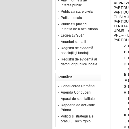
Alte informaţii de
REPREZE
interes public
PARTIDU
Publicatii stare civila
PARTIDU
FILIALA
Politia Locala
PARTIDU
Publicatii privind
LENUȚA
intentia de a achizitiona
UDMR – 
Legea 17/2014
PNL – F
PARTIDU
Anunturi somatii
Registru de evidență
asociații și fundații
Registru de evidență al
datoriilor publice locale
Primăria
Conducerea Primăriei
Agenda Conducerii
Aparat de specialitate
Rapoarte de activitate
Primar
Politici și strategii ale
orașului Techirghiol