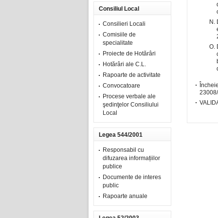
Consiliul Local
Consilieri Locali
Comisiile de
specialitate
Proiecte de Hotărâri
Hotărâri ale C.L.
Rapoarte de activitate
Încheie
Convocatoare
23008
Procese verbale ale
VALID
şedinţelor Consiliului
Local
Legea 544/2001
Responsabil cu
difuzarea informațiilor
publice
Documente de interes
public
Rapoarte anuale