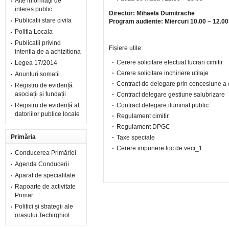
Alte informaţii de
interes public
Director: Mihaela Dumitrache
Publicatii stare civila
Program audiente: Miercuri 10.00 – 12.00
Politia Locala
Publicatii privind
Fișiere utile:
intentia de a achizitiona
Cerere solicitare efectuat lucrari cimitir
Legea 17/2014
Cerere solicitare inchiriere utilaje
Anunturi somatii
Contract de delegare prin concesiune a 
Registru de evidență
asociații și fundații
Contract delegare gestiune salubrizare
Registru de evidență al
Contract delegare iluminat public
datoriilor publice locale
Regulament cimitir
Regulament DPGC
Primăria
Taxe speciale
Cerere impunere loc de veci_1
Conducerea Primăriei
Agenda Conducerii
Aparat de specialitate
Rapoarte de activitate
Primar
Politici și strategii ale
orașului Techirghiol