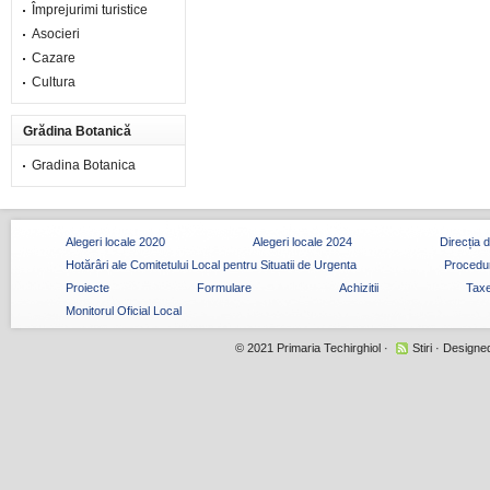
Împrejurimi turistice
Asocieri
Cazare
Cultura
Grădina Botanică
Gradina Botanica
Alegeri locale 2020
Alegeri locale 2024
Direcția 
Hotărâri ale Comitetului Local pentru Situatii de Urgenta
Procedur
Proiecte
Formulare
Achizitii
Taxe
Monitorul Oficial Local
© 2021
Primaria Techirghiol
·
Stiri
· Designe