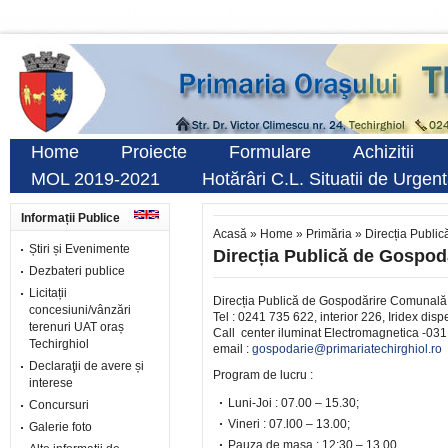
Home
Proiecte
Formulare
Achizitii
MOL 2019-2021
Hotărâri C.L. Situatii de Urgen
Informații Publice
Acasă
»
Home
»
Primăria
»
Direcția Publi
Știri și Evenimente
Direcția Publică de Gospo
Dezbateri publice
Licitații
Direcția Publică de Gospodărire Comunală 
concesiuni/vânzări
Tel : 0241 735 622, interior 226, Iridex dis
terenuri UAT oraș
Call center iluminat Electromagnetica -03
Techirghiol
email :
gospodarie@primariatechirghiol.ro
Declaraţii de avere și
Program de lucru :
interese
Luni-Joi : 07.00 – 15.30;
Concursuri
Vineri : 07.l00 – 13.00;
Galerie foto
Pauza de masa : 12:30 – 13.00