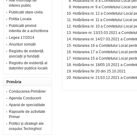
Alte informaţii de
Hotararea nr. 8 a Comitetului Local pen
interes public
Hotararea nr. 9 a Comitetului Local pen
Publicatii stare civila
Hotărârea nr. 12 a Comitetului Local pe
Politia Locala
Hotărârea nr. 11 a Comitetului Local pe
Publicatii privind
Hotărârea nr. 10 a Comitetului Local pe
intentia de a achizitiona
Hotarare nr. 13/15.03.2021 a Comitetulu
Legea 17/2014
Hotararea nr. 14/27.03.2021 a Comitetul
Anunturi somatii
Hotararea 16 a Comitetului Local pentru
Registru de evidență
Hotararea 17 a Comitetului Local pentru
asociații și fundații
Hotararea 15 a Comitetului Local pentru
Registru de evidență al
Hotărârea nr. 18/05.10.2021 a Comitetul
datoriilor publice locale
Hotărârea Nr 20 din 25.10.2021
Hotararea nr. 21/10.12.2021 a Comitetul
Primăria
Conducerea Primăriei
Agenda Conducerii
Aparat de specialitate
Rapoarte de activitate
Primar
Politici și strategii ale
orașului Techirghiol