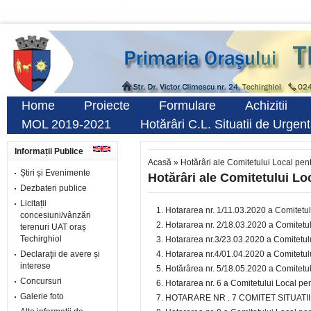
Home
Proiecte
Formulare
Achizitii
MOL 2019-2021
Hotărâri C.L. Situatii de Urgen
Informații Publice
Acasă
»
Hotărâri ale Comitetului Local pent
Știri și Evenimente
Hotărâri ale Comitetului Lo
Dezbateri publice
Licitații
Hotararea nr. 1/11.03.2020 a Comitetulu
concesiuni/vânzări
Hotararea nr. 2/18.03.2020 a Comitetulu
terenuri UAT oraș
Techirghiol
Hotararea nr.3/23.03.2020 a Comitetului
Declaraţii de avere și
Hotararea nr.4/01.04.2020 a Comitetului
interese
Hotărârea nr. 5/18.05.2020 a Comitetulu
Concursuri
Hotararea nr. 6 a Comitetului Local pen
Galerie foto
HOTARARE NR . 7 COMITET SITUAT