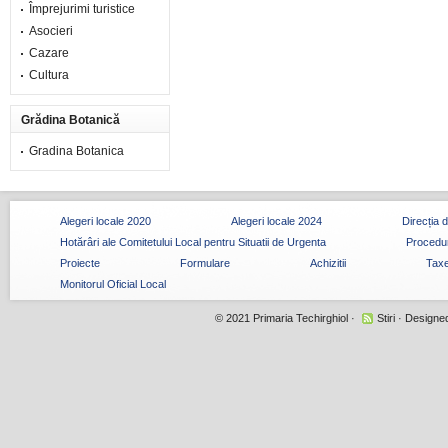
Împrejurimi turistice
Asocieri
Cazare
Cultura
Grădina Botanică
Gradina Botanica
Alegeri locale 2020
Alegeri locale 2024
Direcția 
Hotărâri ale Comitetului Local pentru Situatii de Urgenta
Procedur
Proiecte
Formulare
Achizitii
Taxe
Monitorul Oficial Local
© 2021
Primaria Techirghiol
·
Stiri
· Designe