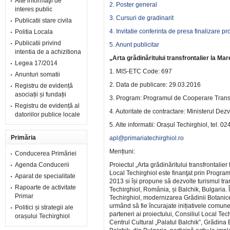
Alte informaţii de
2. Poster general
interes public
3. Cursuri de gradinarit
Publicatii stare civila
4. Invitatie conferinta de presa finalizare pr
Politia Locala
Publicatii privind
5. Anunt publicitar
intentia de a achizitiona
„Arta grădinăritului transfrontalier la 
Legea 17/2014
1. MIS-ETC Code: 697
Anunturi somatii
2. Data de publicare: 29.03.2016
Registru de evidență
asociații și fundații
3. Program: Programul de Cooperare Trans
Registru de evidență al
4. Autoritate de contractare: Ministerul Dez
datoriilor publice locale
5. Alte informatii: Orașul Techirghiol, tel.
Primăria
apl@primariatechirghiol.ro
Mențiuni:
Conducerea Primăriei
Agenda Conducerii
Proiectul „Arta grădinăritului transfrontal
Local Techirghiol este finanţat prin Progr
Aparat de specialitate
2013 si își propune să dezvolte turismul trans
Rapoarte de activitate
Techirghiol, România, și Balchik, Bulgaria. 
Primar
Techirghiol, modernizarea Grădinii Botanice și
urmând să fie încurajate inițiativele comune 
Politici și strategii ale
parteneri ai proiectului, Consiliul Local Te
orașului Techirghiol
Centrul Cultural „Palatul Balchik”, Grădina 