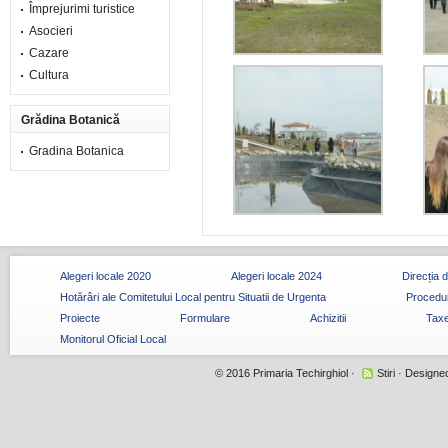
Împrejurimi turistice
Asocieri
Cazare
Cultura
Grădina Botanică
Gradina Botanica
Alegeri locale 2020
Alegeri locale 2024
Direcția 
Hotărâri ale Comitetului Local pentru Situatii de Urgenta
Procedur
Proiecte
Formulare
Achizitii
Taxe
Monitorul Oficial Local
© 2016
Primaria Techirghiol
·
Stiri
· Designe