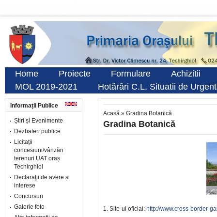
Home
Proiecte
Formulare
Achizitii
MOL 2019-2021
Hotărâri C.L. Situatii de Urgen
Informații Publice
Acasă
»
Gradina Botanică
Știri și Evenimente
Gradina Botanică
Dezbateri publice
Licitații
concesiuni/vânzări
terenuri UAT oraș
Techirghiol
Declaraţii de avere și
interese
Concursuri
Galerie foto
1. Site-ul oficial:
http://www.cross-border-ga