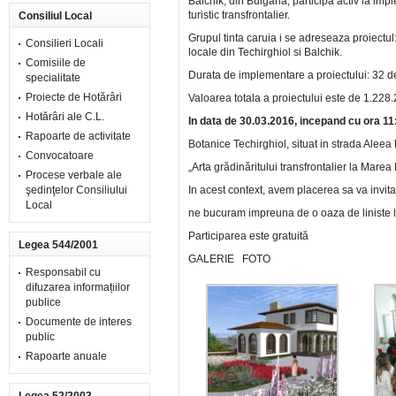
Balchik, din Bulgaria, participă activ la im
turistic transfrontalier.
Consiliul Local
Grupul tinta caruia i se adreseaza proiectul: 
Consilieri Locali
locale din Techirghiol si Balchik.
Comisiile de
Durata de implementare a proiectului: 32 de 
specialitate
Proiecte de Hotărâri
Valoarea totala a proiectului este de 1.228
Hotărâri ale C.L.
In data de 30.03.2016, incepand cu ora 11
Rapoarte de activitate
Botanice Techirghiol, situat in strada Aleea 
Convocatoare
„Arta grădinăritului transfrontalier la Mar
Procese verbale ale
şedinţelor Consiliului
In acest context, avem placerea sa va invitam
Local
ne bucuram impreuna de o oaza de liniste l
Participarea este gratuită
Legea 544/2001
GALERIE FOTO
Responsabil cu
difuzarea informațiilor
publice
Documente de interes
public
Rapoarte anuale