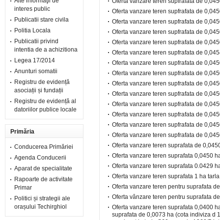
Alte informaţii de
Oferta vanzare teren supfrafata de 0,0450
interes public
Oferta vanzare teren supfrafata de 0,0450
Publicatii stare civila
Oferta vanzare teren supfrafata de 0,0450
Politia Locala
Oferta vanzare teren supfrafata de 0,0450
Publicatii privind
Oferta vanzare teren supfrafata de 0,0450
intentia de a achizitiona
Oferta vanzare teren supfrafata de 0,0454
Legea 17/2014
Oferta vanzare teren supfrafata de 0,0450
Anunturi somatii
Oferta vanzare teren supfrafata de 0,0450
Registru de evidență
Oferta vanzare teren supfrafata de 0,0450
asociații și fundații
Oferta vanzare teren supfrafata de 0,0450
Registru de evidență al
Oferta vanzare teren supfrafata de 0,0450
datoriilor publice locale
Oferta vanzare teren supfrafata de 0,0450 
Oferta vanzare teren supfrafata de 0,0450
Primăria
Oferta vanzare teren supfrafata de 0,0450 
Oferta vanzare teren suprafata de 0,0450 
Conducerea Primăriei
Oferta vanzare teren suprafata 0,0450 ha,
Agenda Conducerii
Oferta vanzare teren suprafata 0.0429 ha
Aparat de specialitate
Oferta vanzare teren suprafata 1 ha tarl
Rapoarte de activitate
Oferta vanzare teren pentru suprafata de 
Primar
Oferta vânzare teren pentru suprafata de
Politici și strategii ale
orașului Techirghiol
Oferta vanzare teren suprafata 0,0400 ha
suprafata de 0,0073 ha (cota indiviza d 