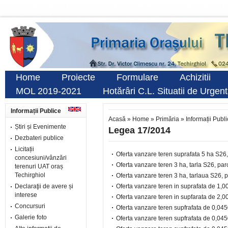
Home
Proiecte
Formulare
Achizitii
MOL 2019-2021
Hotărâri C.L. Situatii de Urgen
Informații Publice
Acasă
»
Home
»
Primăria
»
Informații Publ
Știri și Evenimente
Legea 17/2014
Dezbateri publice
Licitații
Oferta vanzare teren suprafata 5 ha S26,
concesiuni/vânzări
Oferta vanzare teren 3 ha, tarla S26, par
terenuri UAT oraș
Techirghiol
Oferta vanzare teren 3 ha, tarlaua S26, 
Declaraţii de avere și
Oferta vanzare teren in suprafata de 1,0
interese
Oferta vanzare teren in supfarata de 2,00
Concursuri
Oferta vanzare teren supfrafata de 0,0450
Galerie foto
Oferta vanzare teren supfrafata de 0,0450