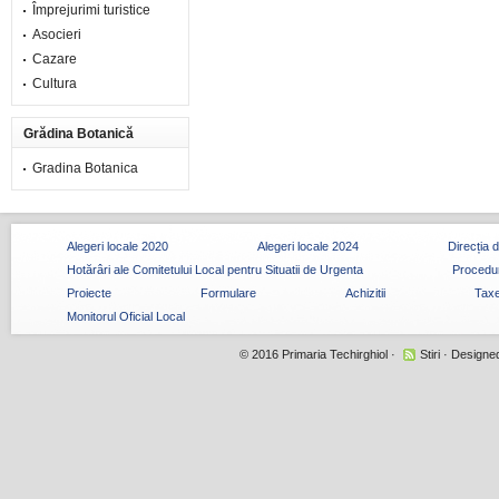
Împrejurimi turistice
Asocieri
Cazare
Cultura
Grădina Botanică
Gradina Botanica
Alegeri locale 2020
Alegeri locale 2024
Direcția 
Hotărâri ale Comitetului Local pentru Situatii de Urgenta
Procedur
Proiecte
Formulare
Achizitii
Taxe
Monitorul Oficial Local
© 2016
Primaria Techirghiol
·
Stiri
· Designe