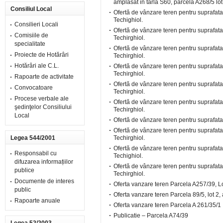
amplasat in tarla S60, parcela A268/5 lot
Consiliul Local
Ofertă de vânzare teren pentru suprafata
Techighiol.
Consilieri Locali
Ofertă de vânzare teren pentru suprafata
Comisiile de
Techirghiol.
specialitate
Ofertă de vânzare teren pentru suprafata
Proiecte de Hotărâri
Techirghiol.
Hotărâri ale C.L.
Ofertă de vânzare teren pentru suprafata
Techirghiol.
Rapoarte de activitate
Ofertă de vânzare teren pentru suprafata
Convocatoare
Techirghiol.
Procese verbale ale
Ofertă de vânzare teren pentru suprafata
şedinţelor Consiliului
Techirghiol.
Local
Ofertă de vânzare teren pentru suprafata
Ofertă de vânzare teren pentru suprafata 
Legea 544/2001
Techirghiol.
Ofertă de vânzare teren pentru suprafata
Responsabil cu
Techighiol.
difuzarea informațiilor
Ofertă de vânzare teren pentru suprafata 
publice
Techirghiol.
Documente de interes
Oferta vanzare teren Parcela A257/39, Lot 
public
Oferta vanzare teren Parcela 89/5, lot 2, 
Rapoarte anuale
Oferta vanzare teren Parcela A 261/35/1 , 
Publicatie – Parcela A74/39