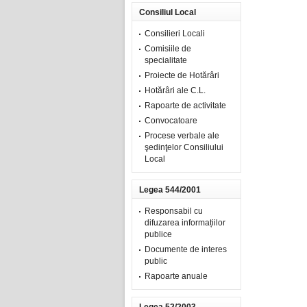
Consiliul Local
Consilieri Locali
Comisiile de
specialitate
Proiecte de Hotărâri
Hotărâri ale C.L.
Rapoarte de activitate
Convocatoare
Procese verbale ale
şedinţelor Consiliului
Local
Legea 544/2001
Responsabil cu
difuzarea informațiilor
publice
Documente de interes
public
Rapoarte anuale