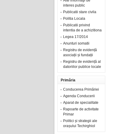
Alte informaţii de
interes public
Publicatii stare civila
Politia Locala
Publicatii privind
intentia de a achizitiona
Legea 17/2014
Anunturi somatii
Registru de evidență
asociații și fundații
Registru de evidență al
datoriilor publice locale
Primăria
Conducerea Primăriei
Agenda Conducerii
Aparat de specialitate
Rapoarte de activitate
Primar
Politici și strategii ale
orașului Techirghiol