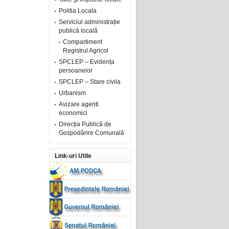
Politia Locala
Serviciul administrație
publică locală
Compartiment
Registrul Agricol
SPCLEP – Evidența
persoanelor
SPCLEP – Stare civila
Urbanism
Avizare agenti
economici
Direcția Publică de
Gospodărire Comunală
Link-uri Utile