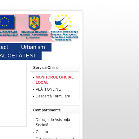
act
Urbanism
AL CETĂȚENI
Servicii Online
MONITORUL OFICIAL
LOCAL
PLĂȚI ONLINE
Descarcă Formulare
Compartimente
Direcția de Asistență
Socială
Cultura
Taxe şi impozite locale