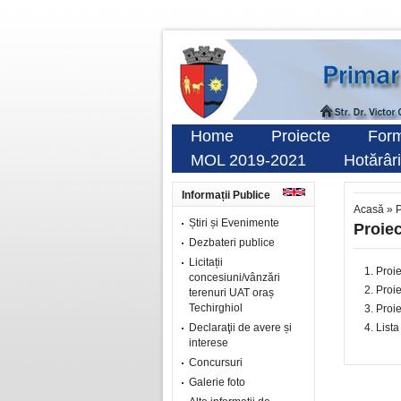
Home
Proiecte
Form
MOL 2019-2021
Hotărâri
Informații Publice
Acasă
»
P
Știri și Evenimente
Proie
Dezbateri publice
Licitații
Proi
concesiuni/vânzări
Proie
terenuri UAT oraș
Techirghiol
Proie
Declaraţii de avere și
Lista
interese
Concursuri
Galerie foto