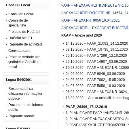
Consiliul Local
PAAP + ANEXA ACHIZITII DIRECTE NR. 1
ANEXA ACHIZITII DIRECTE NR. 14574_24
Consilieri Locali
Comisiile de
PAAP + ANEXA NR. 9056 16.04.2021
specialitate
ANEXA ACHIZITII – EXCEDENT BUGETAR 
Proiecte de Hotărâri
PAAP + Anexe anul 2020
Hotărâri ale C.L.
14.12.2020 –
PAAP_21082_14.12.2020
Rapoarte de activitate
08.12.2020 –
PAAP_19735_19.11.2020
Convocatoare
26.10.2020 –
PAAP 17299_12.10.2020
Procese verbale ale
26.10.2020 –
PAAP 14907_03.09.2020
şedinţelor Consiliului
Local
10.08.2020 –
PAAP + ANEXA NR. 13000
04.06.2020 –
PAAP 9049_03.06.2020
Legea 544/2001
04.06.2020 –
PAAP 7882_15.05.2020
04.06.2020 –
PAAP 5050_19.03.2020
Responsabil cu
06.03.2020 –
PAAP + ANEXA NR. 3624_
difuzarea informațiilor
18.02.2020 –
Anexa achizitii directe bu
publice
Documente de interes
PAAP_26396_17.12.2019
public
1. PLANIFICARE PAAP +ANEXA NR. 269
Rapoarte anuale
2. PLANIFICARE ANEXA CADASTRU S
3. PAAP+ANEXA BUGET PROVIZORIU N