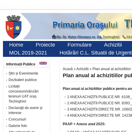
Home
Proiecte
Formulare
Achizitii
MOL 2019-2021
Hotărâri C.L. Situatii de Urgen
Informații Publice
Acasă
»
Achizitii
»
Plan anual al achizitiilor
Știri și Evenimente
Plan anual al achizitiilor pu
Dezbateri publice
Licitații
Plan anual al achizitiilor publice pentru a
concesiuni/vânzări
terenuri UAT oraș
1 ANEXA ACHIZITII PUBLICE NR. 6108_
Techirghiol
2 ANEXA ACHIZITII PUBLICE NR. 8393_
Declaraţii de avere și
3 ANEXA ACHIZITII DIRECTE NR. 1060
interese
4 ANEXA ACHIZITII DIRECTE NR. 1423
Concursuri
PAAP + Anexe anul 2025:
Galerie foto