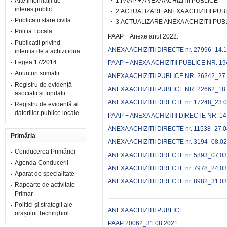
Alte informaţii de
1.PAAP + ANEXA ACHIZITII PUBLICE
interes public
2.ACTUALIZARE ANEXA ACHIZITII PUB
Publicatii stare civila
3.ACTUALIZARE ANEXA ACHIZITII PUB
Politia Locala
PAAP + Anexe anul 2022:
Publicatii privind
ANEXA ACHIZITII DIRECTE nr. 27996_14.
intentia de a achizitiona
Legea 17/2014
PAAP + ANEXA ACHIZITII PUBLICE NR. 19
Anunturi somatii
ANEXA ACHIZITII PUBLICE NR. 26242_27
Registru de evidență
ANEXA ACHIZITII PUBLICE NR. 22662_18
asociații și fundații
ANEXA ACHIZITII DIRECTE nr. 17248_23.
Registru de evidență al
datoriilor publice locale
PAAP + ANEXA ACHIZITII DIRECTE NR. 14
ANEXA ACHIZITII DIRECTE nr. 11538_27.0
Primăria
ANEXA ACHIZITII DIRECTE nr. 3194_08.0
Conducerea Primăriei
ANEXA ACHIZITII DIRECTE nr. 5893_07.0
Agenda Conducerii
ANEXA ACHIZITII DIRECTE nr. 7978_24.0
Aparat de specialitate
ANEXA ACHIZITII DIRECTE nr. 8982_31.0
Rapoarte de activitate
Primar
Politici și strategii ale
ANEXA ACHIZITII PUBLICE
orașului Techirghiol
PAAP 20062_31.08.2021