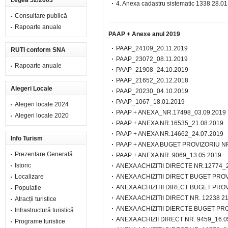
Legea 52/2003
4. Anexa cadastru sistematic 1338 28.0
Consultare publică
Rapoarte anuale
PAAP + Anexe anul 2019
PAAP_24109_20.11.2019
RUTI conform SNA
PAAP_23072_08.11.2019
Rapoarte anuale
PAAP_21908_24.10.2019
PAAP_21652_20.12.2018
Alegeri Locale
PAAP_20230_04.10.2019
PAAP_1067_18.01.2019
Alegeri locale 2024
PAAP + ANEXA_NR.17498_03.09.2019
Alegeri locale 2020
PAAP + ANEXA NR.16535_21.08.2019
PAAP + ANEXA NR.14662_24.07.2019
Info Turism
PAAP + ANEXA BUGET PROVIZORIU NR
Prezentare Generală
PAAP + ANEXA NR.
9069_13.05.2019
Istoric
ANEXA ACHIZITII DIRECTE NR.12774_2
Localizare
ANEXA ACHIZITII DIRECT BUGET PRO
ANEXA ACHIZITII DIRECT BUGET PRO
Populatie
ANEXA ACHIZITII DIRECT NR.
12238 21
Atracții turistice
ANEXA ACHIZITII DIERCTE BUGET PR
Infrastructură turistică
ANEXA ACHIZII DIRECT NR.
9459_16.0
Programe turistice