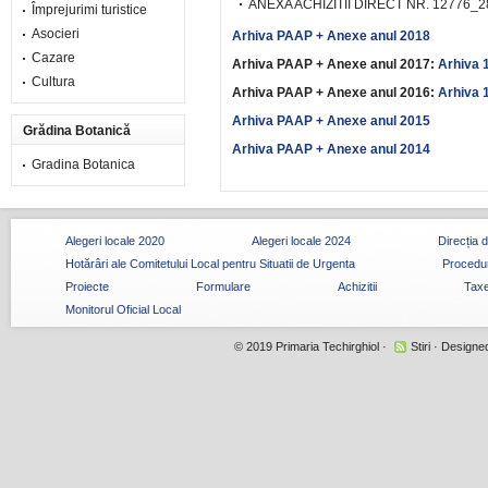
ANEXA ACHIZITII DIRECT NR.
12776_2
Împrejurimi turistice
Asocieri
Arhiva PAAP + Anexe anul 2018
Cazare
Arhiva PAAP + Anexe anul 2017:
Arhiva 
Cultura
Arhiva PAAP + Anexe anul 2016:
Arhiva 
Arhiva PAAP + Anexe anul 2015
Grădina Botanică
Arhiva PAAP + Anexe anul 2014
Gradina Botanica
Alegeri locale 2020
Alegeri locale 2024
Direcția 
Hotărâri ale Comitetului Local pentru Situatii de Urgenta
Procedur
Proiecte
Formulare
Achizitii
Taxe
Monitorul Oficial Local
© 2019
Primaria Techirghiol
·
Stiri
· Designe