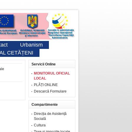
act
Urbanism
AL CETĂȚENI
Servicii Online
ale
MONITORUL OFICIAL
LOCAL
PLĂȚI ONLINE
Descarcă Formulare
Compartimente
Direcția de Asistență
Socială
Cultura
Taxe şi impozite locale