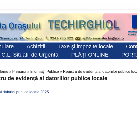
ulare
Achizitii
Taxe şi impozite locale
Cont
 C.L. Situatii de Urgenta
PLĂȚI ONLINE
PORT
Home
»
Primăria
»
Informații Publice
»
Registru de evidență al datoriilor publice loc
ru de evidență al datoriilor publice locale
al datoriei publice locale 2025