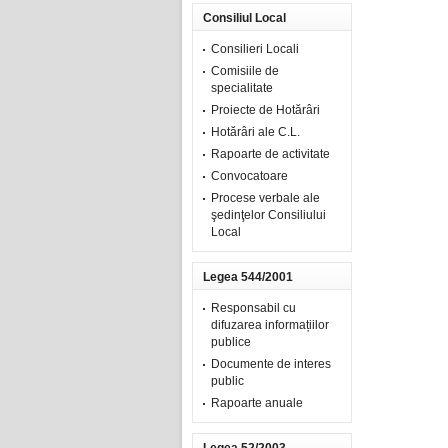
Consiliul Local
Consilieri Locali
Comisiile de
specialitate
Proiecte de Hotărâri
Hotărâri ale C.L.
Rapoarte de activitate
Convocatoare
Procese verbale ale
şedinţelor Consiliului
Local
Legea 544/2001
Responsabil cu
difuzarea informațiilor
publice
Documente de interes
public
Rapoarte anuale