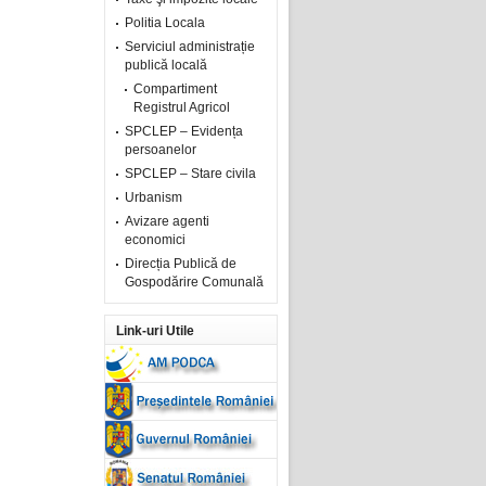
Politia Locala
Serviciul administrație
publică locală
Compartiment
Registrul Agricol
SPCLEP – Evidența
persoanelor
SPCLEP – Stare civila
Urbanism
Avizare agenti
economici
Direcția Publică de
Gospodărire Comunală
Link-uri Utile