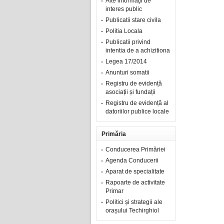
Alte informaţii de
interes public
Publicatii stare civila
Politia Locala
Publicatii privind
intentia de a achizitiona
Legea 17/2014
Anunturi somatii
Registru de evidență
asociații și fundații
Registru de evidență al
datoriilor publice locale
Primăria
Conducerea Primăriei
Agenda Conducerii
Aparat de specialitate
Rapoarte de activitate
Primar
Politici și strategii ale
orașului Techirghiol