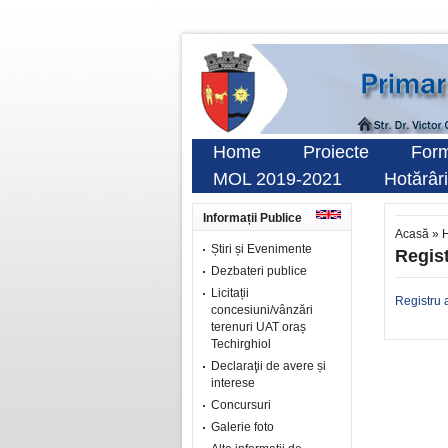
Home
Proiecte
Form
MOL 2019-2021
Hotărâri
Informații Publice
Acasă
»
Știri și Evenimente
Regist
Dezbateri publice
Licitații
Registru 
concesiuni/vânzări
terenuri UAT oraș
Techirghiol
Declaraţii de avere și
interese
Concursuri
Galerie foto