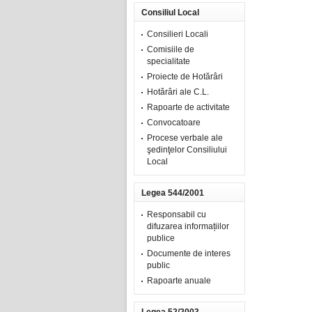
Consiliul Local
Consilieri Locali
Comisiile de
specialitate
Proiecte de Hotărâri
Hotărâri ale C.L.
Rapoarte de activitate
Convocatoare
Procese verbale ale
şedinţelor Consiliului
Local
Legea 544/2001
Responsabil cu
difuzarea informațiilor
publice
Documente de interes
public
Rapoarte anuale