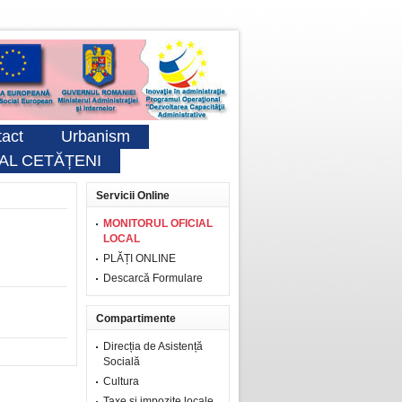
act
Urbanism
AL CETĂȚENI
Servicii Online
MONITORUL OFICIAL
LOCAL
PLĂȚI ONLINE
Descarcă Formulare
Compartimente
Direcția de Asistență
Socială
Cultura
Taxe şi impozite locale