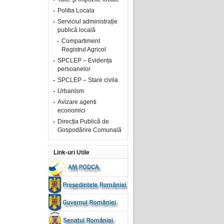
Politia Locala
Serviciul administrație
publică locală
Compartiment
Registrul Agricol
SPCLEP – Evidența
persoanelor
SPCLEP – Stare civila
Urbanism
Avizare agenti
economici
Direcția Publică de
Gospodărire Comunală
Link-uri Utile