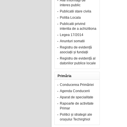
Alte informaţii de
interes public
Publicatii stare civila
Politia Locala
Publicatii privind
intentia de a achizitiona
Legea 17/2014
Anunturi somatii
Registru de evidență
asociații și fundații
Registru de evidență al
datoriilor publice locale
Primăria
Conducerea Primăriei
Agenda Conducerii
Aparat de specialitate
Rapoarte de activitate
Primar
Politici și strategii ale
orașului Techirghiol