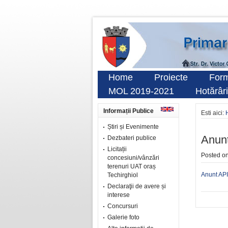
Home
Proiecte
Form
MOL 2019-2021
Hotărâri
Informații Publice
Esti aici:
Știri și Evenimente
Anun
Dezbateri publice
Licitații
Posted o
concesiuni/vânzări
terenuri UAT oraș
Anunt AP
Techirghiol
Declaraţii de avere și
interese
Concursuri
Galerie foto