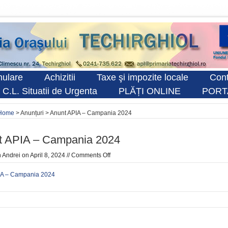
ulare
Achizitii
Taxe şi impozite locale
Cont
 C.L. Situatii de Urgenta
PLĂȚI ONLINE
PORT
Home
> Anunțuri > Anunt APIA – Campania 2024
t APIA – Campania 2024
n
Andrei
on April 8, 2024 //
Comments Off
IA – Campania 2024