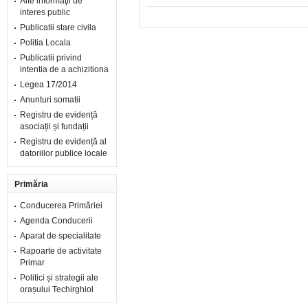
Alte informaţii de
interes public
Publicatii stare civila
Politia Locala
Publicatii privind
intentia de a achizitiona
Legea 17/2014
Anunturi somatii
Registru de evidență
asociații și fundații
Registru de evidență al
datoriilor publice locale
Primăria
Conducerea Primăriei
Agenda Conducerii
Aparat de specialitate
Rapoarte de activitate
Primar
Politici și strategii ale
orașului Techirghiol