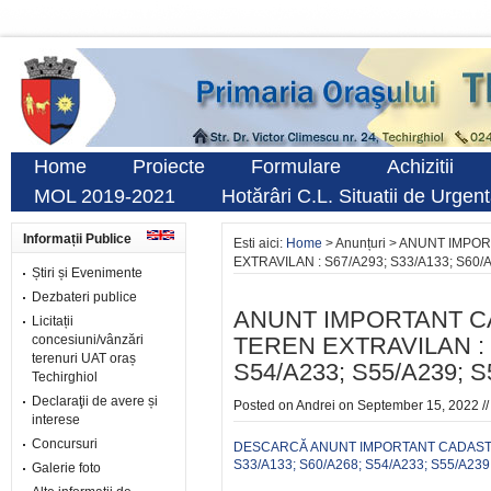
Home
Proiecte
Formulare
Achizitii
MOL 2019-2021
Hotărâri C.L. Situatii de Urgen
Informații Publice
Esti aici:
Home
> Anunțuri > ANUNT IMP
EXTRAVILAN : S67/A293; S33/A133; S60/A
Știri și Evenimente
Dezbateri publice
ANUNT IMPORTANT C
Licitații
concesiuni/vânzări
TEREN EXTRAVILAN : S
terenuri UAT oraș
S54/A233; S55/A239; S
Techirghiol
Declaraţii de avere și
Posted on
Andrei
on September 15, 2022 /
interese
Concursuri
DESCARCĂ ANUNT IMPORTANT CADASTRU
S33/A133; S60/A268; S54/A233; S55/A239
Galerie foto