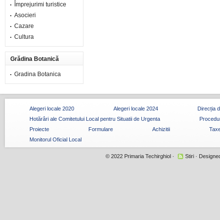
Împrejurimi turistice
Asocieri
Cazare
Cultura
Grădina Botanică
Gradina Botanica
Alegeri locale 2020
Alegeri locale 2024
Direcția 
Hotărâri ale Comitetului Local pentru Situatii de Urgenta
Procedur
Proiecte
Formulare
Achizitii
Taxe
Monitorul Oficial Local
© 2022
Primaria Techirghiol
·
Stiri
· Designe