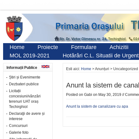
Home
Proiecte
Formulare
Achizitii
MOL 2019-2021
Hotărâri C.L. Situatii de Urgen
Informații Publice
Esti aici:
Home
> Anunțuri > Uncategorized 
Știri și Evenimente
Anunt la sistem de canal
Dezbateri publice
Licitații
Posted on
Gabi
on May 30, 2019 //
Comment
concesiuni/vânzări
terenuri UAT oraș
Anunt la sistem de canalizare cu apa
Techirghiol
Declaraţii de avere și
interese
Concursuri
Galerie foto