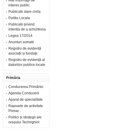
Alte informaţii de
interes public
Publicatii stare civila
Politia Locala
Publicatii privind
intentia de a achizitiona
Legea 17/2014
Anunturi somatii
Registru de evidență
asociații și fundații
Registru de evidență al
datoriilor publice locale
Primăria
Conducerea Primăriei
Agenda Conducerii
Aparat de specialitate
Rapoarte de activitate
Primar
Politici și strategii ale
orașului Techirghiol