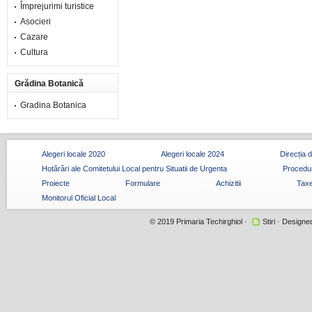
Împrejurimi turistice
Asocieri
Cazare
Cultura
Grădina Botanică
Gradina Botanica
Alegeri locale 2020
Alegeri locale 2024
Direcția 
Hotărâri ale Comitetului Local pentru Situatii de Urgenta
Procedur
Proiecte
Formulare
Achizitii
Taxe
Monitorul Oficial Local
© 2019
Primaria Techirghiol
·
Stiri
· Designe