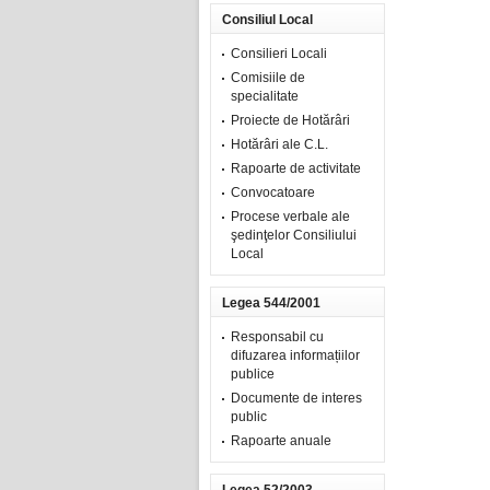
Consiliul Local
Consilieri Locali
Comisiile de
specialitate
Proiecte de Hotărâri
Hotărâri ale C.L.
Rapoarte de activitate
Convocatoare
Procese verbale ale
şedinţelor Consiliului
Local
Legea 544/2001
Responsabil cu
difuzarea informațiilor
publice
Documente de interes
public
Rapoarte anuale