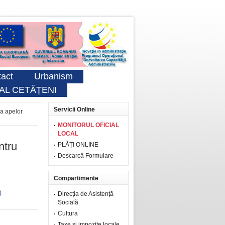
act
Urbanism
AL CETĂȚENI
Servicii Online
ea apelor
MONITORUL OFICIAL
LOCAL
ntru
PLĂȚI ONLINE
Descarcă Formulare
Compartimente
)
Direcția de Asistență
Socială
Cultura
Taxe şi impozite locale