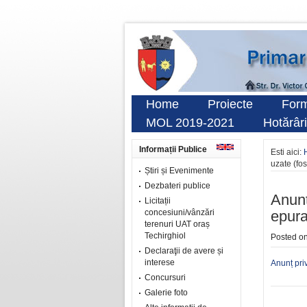
Home
Proiecte
Form
MOL 2019-2021
Hotărâri
Informații Publice
Esti aici:
uzate (fos
Știri și Evenimente
Dezbateri publice
Anunț
Licitații
concesiuni/vânzări
epura
terenuri UAT oraș
Techirghiol
Posted o
Declaraţii de avere și
interese
Anunț pri
Concursuri
Galerie foto