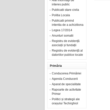
Alte informaţii de
interes public
Publicatii stare civila
Politia Locala
Publicatii privind
intentia de a achizitiona
Legea 17/2014
Anunturi somatii
Registru de evidență
asociații și fundații
Registru de evidență al
datoriilor publice locale
Primăria
Conducerea Primăriei
Agenda Conducerii
Aparat de specialitate
Rapoarte de activitate
Primar
Politici și strategii ale
orașului Techirghiol