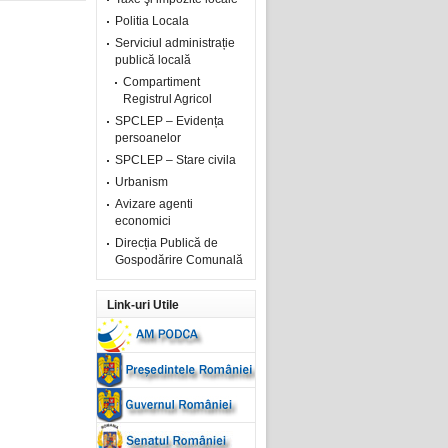
Politia Locala
Serviciul administrație
publică locală
Compartiment
Registrul Agricol
SPCLEP – Evidența
persoanelor
SPCLEP – Stare civila
Urbanism
Avizare agenti
economici
Direcția Publică de
Gospodărire Comunală
Link-uri Utile