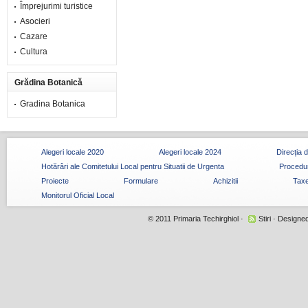
Împrejurimi turistice
Asocieri
Cazare
Cultura
Grădina Botanică
Gradina Botanica
Alegeri locale 2020
Alegeri locale 2024
Direcția 
Hotărâri ale Comitetului Local pentru Situatii de Urgenta
Procedur
Proiecte
Formulare
Achizitii
Taxe
Monitorul Oficial Local
© 2011
Primaria Techirghiol
·
Stiri
· Designe