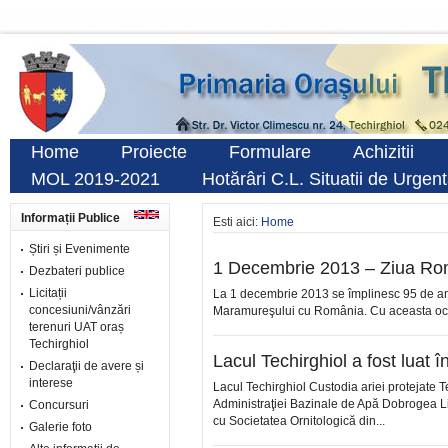
Home
Proiecte
Formulare
Achizitii
MOL 2019-2021
Hotărâri C.L. Situatii de Urgen
Informații Publice
Esti aici:
Home
Știri și Evenimente
1 Decembrie 2013 – Ziua Ro
Dezbateri publice
Licitații
La 1 decembrie 2013 se împlinesc 95 de ani 
concesiuni/vânzări
Maramureşului cu România. Cu aceasta ocazi
terenuri UAT oraș
Techirghiol
Lacul Techirghiol a fost luat î
Declaraţii de avere și
interese
Lacul Techirghiol Custodia ariei protejate Te
Administraţiei Bazinale de Apă Dobrogea Lito
Concursuri
cu Societatea Ornitologică din...
Galerie foto