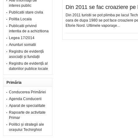
Alte informaţii de
interes public
Din 2011 se fac croaziere pe 
Publicatii stare civila
Din 2011 turistii se pot plimba pe lacul Tech
Politia Locala
oara de dupa 1980 se pot face croaziere pe 
Eforie Nord. Ultimele vaporaşe...
Publicatii privind
intentia de a achizitiona
Legea 17/2014
Anunturi somatii
Registru de evidență
asociații și fundații
Registru de evidență al
datoriilor publice locale
Primăria
Conducerea Primăriei
Agenda Conducerii
Aparat de specialitate
Rapoarte de activitate
Primar
Politici și strategii ale
orașului Techirghiol