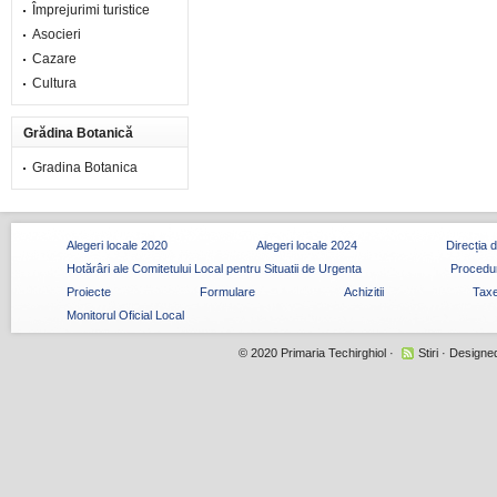
Împrejurimi turistice
Asocieri
Cazare
Cultura
Grădina Botanică
Gradina Botanica
Alegeri locale 2020
Alegeri locale 2024
Direcția 
Hotărâri ale Comitetului Local pentru Situatii de Urgenta
Procedur
Proiecte
Formulare
Achizitii
Taxe
Monitorul Oficial Local
© 2020
Primaria Techirghiol
·
Stiri
· Designe