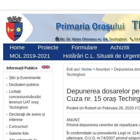
Home
Proiecte
Formulare
Achizitii
MOL 2019-2021
Hotărâri C.L. Situatii de Urgen
Informații Publice
Esti aici:
Home
> Anunțuri > Depunerea dosare
Techirghiol
Știri și Evenimente
Dezbateri publice
Depunerea dosarelor pentr
Licitații
concesiuni/vânzări
Cuza nr. 15 oraș Techirg
terenuri UAT oraș
Techirghiol
Posted on
Robert
on February 26, 2020 //
C
Declaraţii de avere și
interese
ANUNȚ
Privind depunerea cererilor de repartizare a
Concursuri
În conformitate cu prevederile Legii nr. 114/
Galerie foto
ulterioare, O.U.G. nr.74/2007 privind asigur