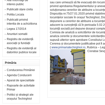
Alte informaţii de
sau care urmează să fie evacuați din locuinț
interes public
privind aprobarea Regulamentului și anexele 
Publicatii stare civila
soluționarea cererilor de atribuire a locuinț
Dispoziția nr.75/27.01.2020 privind stabilir
Politia Locala
locuințelor sociale în orașul Techirghiol, Di
Publicatii privind
depunere a cererilor de atribuire a locuințel
intentia de a achizitiona
aducem la cunoștință că în perioada 5.02.
locuință socială pot depune dosarul complet,
Legea 17/2014
Comisia de analiză a solicitărilor de locuinț
Anunturi somatii
analiza cererile și documentele solicitanților.
Registru de evidență
supusă ulterior spre aprobare Consiliului L
asociații și fundații
Cererea și documentele justificative pot fi a
(
www.primariatechirghiol.ro
, Rubrica – Leg
Registru de evidență al
Ciorabai Sevg
datoriilor publice locale
Primăria
Conducerea Primăriei
Agenda Conducerii
Aparat de specialitate
Rapoarte de activitate
Primar
Politici și strategii ale
orașului Techirghiol