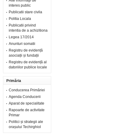
Alte informaţii de
interes public
Publicatii stare civila
Politia Locala
Publicatii privind
intentia de a achizitiona
Legea 17/2014
Anunturi somatii
Registru de evidență
asociații și fundații
Registru de evidență al
datoriilor publice locale
Primăria
Conducerea Primăriei
Agenda Conducerii
Aparat de specialitate
Rapoarte de activitate
Primar
Politici și strategii ale
orașului Techirghiol