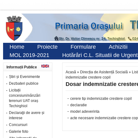
Home
Proiecte
Formulare
Achizitii
MOL 2019-2021
Hotărâri C.L. Situatii de Urgen
Informații Publice
Acasă
»
Direcția de Asistență Socială
»
Lis
Știri și Evenimente
indemnizatie crestere copil
Dosar indemnizatie crestere
Dezbateri publice
Licitații
concesiuni/vânzări
cerere tip indemnizatie crestere copil
terenuri UAT oraș
declaratie
Techirghiol
model adeverinta
Declaraţii de avere și
interese
acte necesare indemnizatie crestere copi
Concursuri
Galerie foto