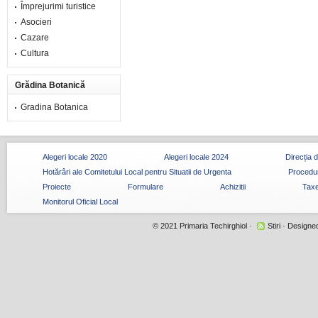
Împrejurimi turistice
Asocieri
Cazare
Cultura
Grădina Botanică
Gradina Botanica
Alegeri locale 2020
Alegeri locale 2024
Direcția 
Hotărâri ale Comitetului Local pentru Situatii de Urgenta
Procedur
Proiecte
Formulare
Achizitii
Taxe
Monitorul Oficial Local
© 2021
Primaria Techirghiol
·
Stiri
· Designe