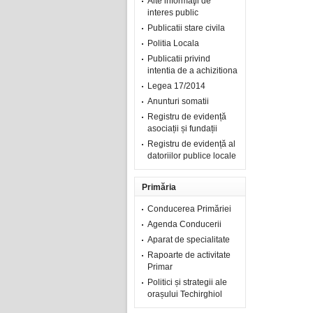
Alte informaţii de
interes public
Publicatii stare civila
Politia Locala
Publicatii privind
intentia de a achizitiona
Legea 17/2014
Anunturi somatii
Registru de evidență
asociații și fundații
Registru de evidență al
datoriilor publice locale
Primăria
Conducerea Primăriei
Agenda Conducerii
Aparat de specialitate
Rapoarte de activitate
Primar
Politici și strategii ale
orașului Techirghiol