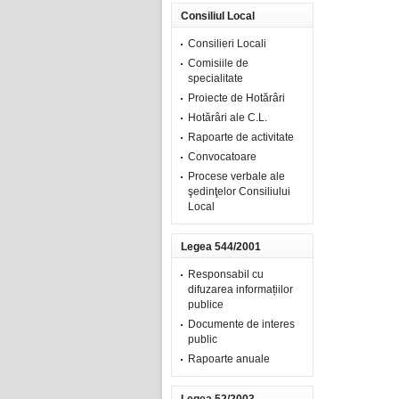
Consiliul Local
Consilieri Locali
Comisiile de
specialitate
Proiecte de Hotărâri
Hotărâri ale C.L.
Rapoarte de activitate
Convocatoare
Procese verbale ale
şedinţelor Consiliului
Local
Legea 544/2001
Responsabil cu
difuzarea informațiilor
publice
Documente de interes
public
Rapoarte anuale