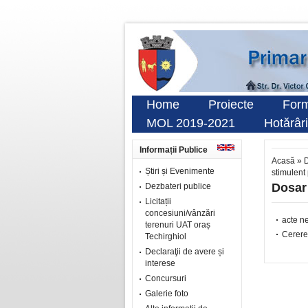
Home
Proiecte
Form
MOL 2019-2021
Hotărâri
Informații Publice
Acasă
»
D
Știri și Evenimente
stimulent 
Dosar 
Dezbateri publice
Licitații
concesiuni/vânzări
acte n
terenuri UAT oraș
Cerere 
Techirghiol
Declaraţii de avere și
interese
Concursuri
Galerie foto