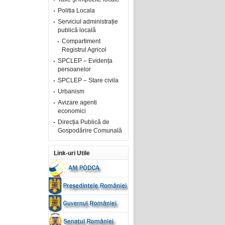
Politia Locala
Serviciul administrație
publică locală
Compartiment
Registrul Agricol
SPCLEP – Evidența
persoanelor
SPCLEP – Stare civila
Urbanism
Avizare agenti
economici
Direcția Publică de
Gospodărire Comunală
Link-uri Utile