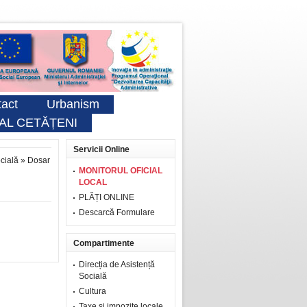
act
Urbanism
AL CETĂȚENI
Servicii Online
ocială
»
Dosar
MONITORUL OFICIAL
LOCAL
PLĂȚI ONLINE
Descarcă Formulare
Compartimente
Direcția de Asistență
Socială
Cultura
Taxe şi impozite locale