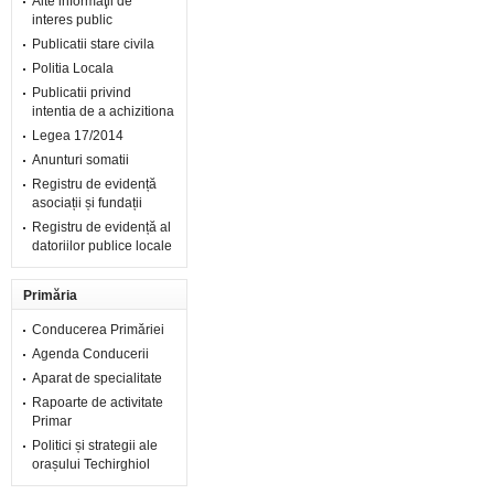
Alte informaţii de
interes public
Publicatii stare civila
Politia Locala
Publicatii privind
intentia de a achizitiona
Legea 17/2014
Anunturi somatii
Registru de evidență
asociații și fundații
Registru de evidență al
datoriilor publice locale
Primăria
Conducerea Primăriei
Agenda Conducerii
Aparat de specialitate
Rapoarte de activitate
Primar
Politici și strategii ale
orașului Techirghiol