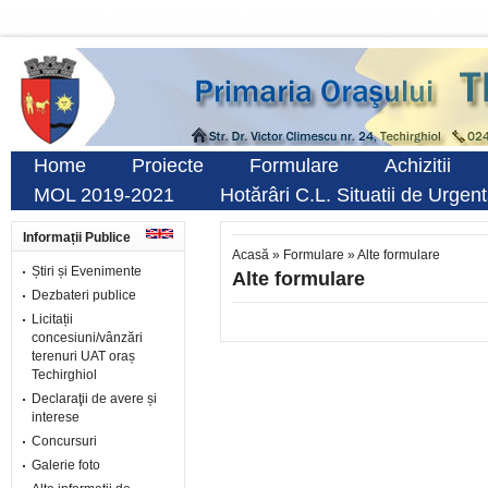
Home
Proiecte
Formulare
Achizitii
MOL 2019-2021
Hotărâri C.L. Situatii de Urgen
Informații Publice
Acasă
»
Formulare
»
Alte formulare
Știri și Evenimente
Alte formulare
Dezbateri publice
Licitații
concesiuni/vânzări
terenuri UAT oraș
Techirghiol
Declaraţii de avere și
interese
Concursuri
Galerie foto