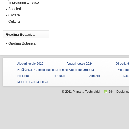
Împrejurimi turistice
Asocieri
Cazare
Cultura
Grădina Botanică
Gradina Botanica
Alegeri locale 2020
Alegeri locale 2024
Direcția 
Hotărâri ale Comitetului Local pentru Situatii de Urgenta
Procedur
Proiecte
Formulare
Achizitii
Taxe
Monitorul Oficial Local
© 2011
Primaria Techirghiol
·
Stiri
· Designe