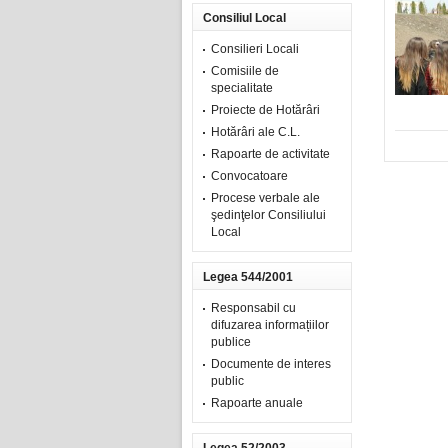
Consiliul Local
Consilieri Locali
Comisiile de
specialitate
Proiecte de Hotărâri
Hotărâri ale C.L.
Rapoarte de activitate
Convocatoare
Procese verbale ale
şedinţelor Consiliului
Local
Legea 544/2001
Responsabil cu
difuzarea informațiilor
publice
Documente de interes
public
Rapoarte anuale