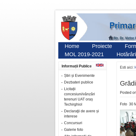
Home
Proiecte
Form
MOL 2019-2021
Hotărâri
Informații Publice
Esti aici:
Știri și Evenimente
Grădi
Dezbateri publice
Licitații
Posted o
concesiuni/vânzări
terenuri UAT oraș
Foto 30 
Techirghiol
Declaraţii de avere și
interese
Concursuri
Galerie foto