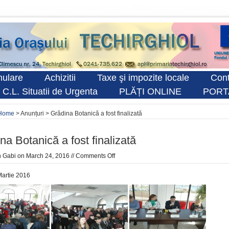
ulare
Achizitii
Taxe şi impozite locale
Cont
 C.L. Situatii de Urgenta
PLĂȚI ONLINE
PORT
Home
> Anunțuri > Grădina Botanică a fost finalizată
na Botanică a fost finalizată
n
Gabi
on March 24, 2016 //
Comments Off
Martie 2016