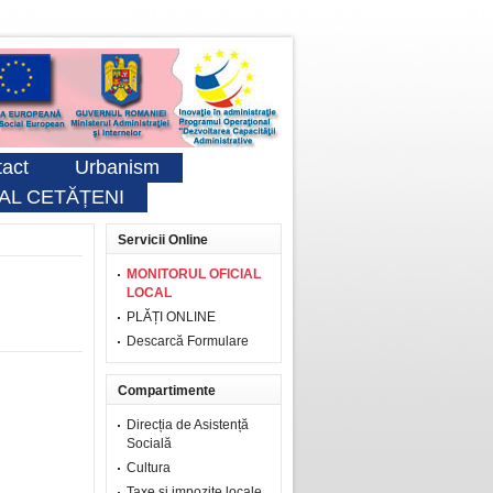
act
Urbanism
AL CETĂȚENI
Servicii Online
MONITORUL OFICIAL
LOCAL
PLĂȚI ONLINE
Descarcă Formulare
Compartimente
Direcția de Asistență
Socială
Cultura
Taxe şi impozite locale