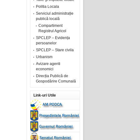
Politia Locala
Serviciul administrație
publică locală
Compartiment
Registrul Agricol
SPCLEP – Evidența
persoanelor
SPCLEP – Stare civila
Urbanism
Avizare agenti
economici
Direcția Publică de
Gospodărire Comunală
Link-uri Utile