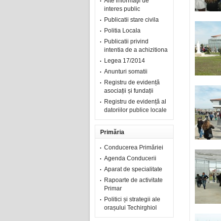
Alte informaţii de
interes public
Publicatii stare civila
Politia Locala
Publicatii privind
intentia de a achizitiona
Legea 17/2014
Anunturi somatii
Registru de evidență
asociații și fundații
Registru de evidență al
datoriilor publice locale
Primăria
Conducerea Primăriei
Agenda Conducerii
Aparat de specialitate
Rapoarte de activitate
Primar
Politici și strategii ale
orașului Techirghiol