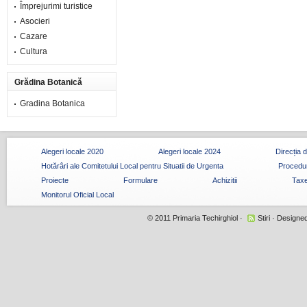
Împrejurimi turistice
Asocieri
Cazare
Cultura
Grădina Botanică
Gradina Botanica
Alegeri locale 2020
Alegeri locale 2024
Direcția 
Hotărâri ale Comitetului Local pentru Situatii de Urgenta
Procedur
Proiecte
Formulare
Achizitii
Taxe
Monitorul Oficial Local
© 2011
Primaria Techirghiol
·
Stiri
· Designe