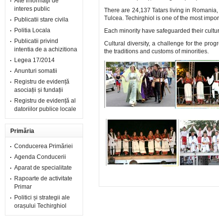
Alte informaţii de
interes public
There are 24,137 Tatars living in Romania,
Tulcea. Techirghiol is one of the most import
Publicatii stare civila
Politia Locala
Each minority have safeguarded their cultura
Publicatii privind
Cultural diversity, a challenge for the pr
intentia de a achizitiona
the traditions and customs of minorities.
Legea 17/2014
Anunturi somatii
Registru de evidență
asociații și fundații
Registru de evidență al
datoriilor publice locale
Primăria
Conducerea Primăriei
Agenda Conducerii
Aparat de specialitate
Rapoarte de activitate
Primar
Politici și strategii ale
orașului Techirghiol