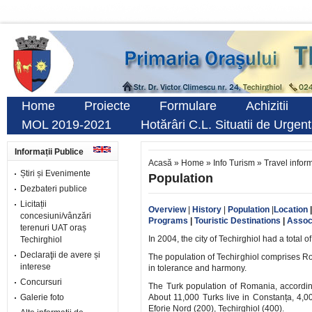
Home
Proiecte
Formulare
Achizitii
MOL 2019-2021
Hotărâri C.L. Situatii de Urgen
Informații Publice
Acasă
»
Home
»
Info Turism
»
Travel infor
Știri și Evenimente
Population
Dezbateri publice
Licitații
Overview
|
History
|
Population
|
Location
concesiuni/vânzări
Programs
|
Touristic Destinations
|
Assoc
terenuri UAT oraș
In 2004, the city of Techirghiol had a total o
Techirghiol
Declaraţii de avere și
The population of Techirghiol comprises 
interese
in tolerance and harmony.
Concursuri
The Turk population of Romania, accordin
Galerie foto
About 11,000 Turks live in Constanța, 4,0
Eforie Nord (200), Techirghiol (400).