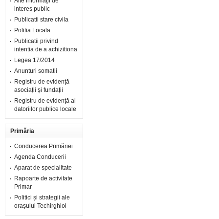
Alte informaţii de
interes public
Publicatii stare civila
Politia Locala
Publicatii privind
intentia de a achizitiona
Legea 17/2014
Anunturi somatii
Registru de evidență
asociații și fundații
Registru de evidență al
datoriilor publice locale
Primăria
Conducerea Primăriei
Agenda Conducerii
Aparat de specialitate
Rapoarte de activitate
Primar
Politici și strategii ale
orașului Techirghiol