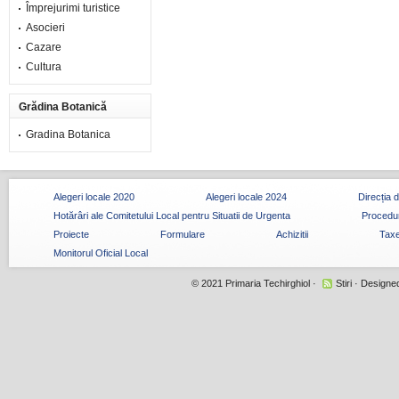
Împrejurimi turistice
Asocieri
Cazare
Cultura
Grădina Botanică
Gradina Botanica
Alegeri locale 2020
Alegeri locale 2024
Direcția 
Hotărâri ale Comitetului Local pentru Situatii de Urgenta
Procedur
Proiecte
Formulare
Achizitii
Taxe
Monitorul Oficial Local
© 2021
Primaria Techirghiol
·
Stiri
· Designe