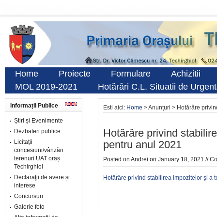
Home
Proiecte
Formulare
Achizitii
MOL 2019-2021
Hotărâri C.L. Situatii de Urgen
Informații Publice
Esti aici:
Home
> Anunțuri > Hotărâre privind
Știri și Evenimente
Hotărâre privind stabilire
Dezbateri publice
Licitații
pentru anul 2021
concesiuni/vânzări
terenuri UAT oraș
Posted on
Andrei
on January 18, 2021 //
Co
Techirghiol
Declaraţii de avere și
Hotărâre privind stabilirea impozitelor și a
interese
Concursuri
Galerie foto