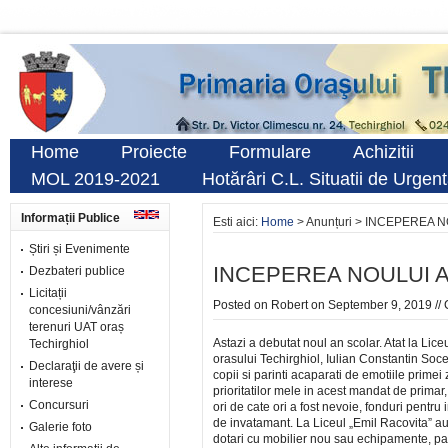
Home
Proiecte
Formulare
Achizitii
MOL 2019-2021
Hotărâri C.L. Situatii de Urgen
Informații Publice
Esti aici:
Home
> Anunțuri > INCEPEREA 
Știri și Evenimente
INCEPEREA NOULUI 
Dezbateri publice
Licitații
Posted on
Robert
on September 9, 2019 //
concesiuni/vânzări
terenuri UAT oraș
Astazi a debutat noul an scolar. Atat la Lice
Techirghiol
orasului Techirghiol, Iulian Constantin Socea
Declaraţii de avere și
copii si parinti acaparati de emotiile prime
interese
prioritatilor mele in acest mandat de primar
Concursuri
ori de cate ori a fost nevoie, fonduri pentru i
de invatamant. La Liceul „Emil Racovita” au 
Galerie foto
dotari cu mobilier nou sau echipamente, pana 