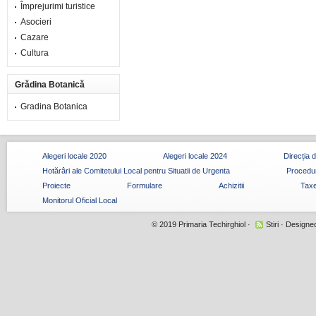
Împrejurimi turistice
Asocieri
Cazare
Cultura
Grădina Botanică
Gradina Botanica
Alegeri locale 2020
Alegeri locale 2024
Direcția 
Hotărâri ale Comitetului Local pentru Situatii de Urgenta
Procedur
Proiecte
Formulare
Achizitii
Taxe
Monitorul Oficial Local
© 2019
Primaria Techirghiol
·
Stiri
· Designe