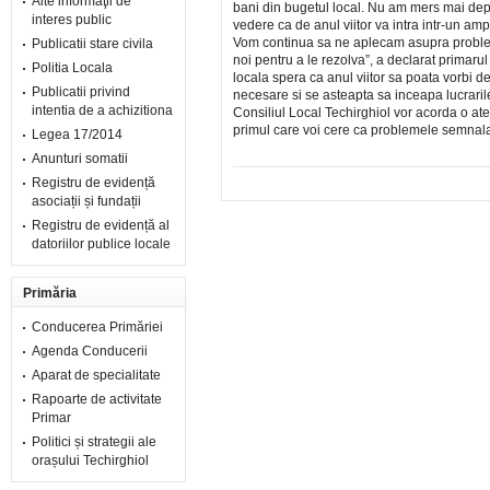
Alte informaţii de
bani din bugetul local. Nu am mers mai depart
interes public
vedere ca de anul viitor va intra intr-un amp
Vom continua sa ne aplecam asupra problemelo
Publicatii stare civila
noi pentru a le rezolva”, a declarat primaru
Politia Locala
locala spera ca anul viitor sa poata vorbi d
Publicatii privind
necesare si se asteapta sa inceapa lucrarile
intentia de a achizitiona
Consiliul Local Techirghiol vor acorda o ate
primul care voi cere ca problemele semnalat
Legea 17/2014
Anunturi somatii
Registru de evidență
asociații și fundații
Registru de evidență al
datoriilor publice locale
Primăria
Conducerea Primăriei
Agenda Conducerii
Aparat de specialitate
Rapoarte de activitate
Primar
Politici și strategii ale
orașului Techirghiol