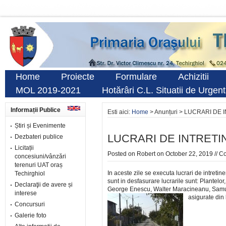
Home
Proiecte
Formulare
Achizitii
MOL 2019-2021
Hotărâri C.L. Situatii de Urgen
Informații Publice
Esti aici:
Home
> Anunțuri > LUCRARI DE
Știri și Evenimente
LUCRARI DE INTRETI
Dezbateri publice
Licitații
Posted on
Robert
on October 22, 2019 //
Co
concesiuni/vânzări
terenuri UAT oraș
In aceste zile se executa lucrari de intretin
Techirghiol
sunt in desfasurare lucrarile sunt: Plantelo
Declaraţii de avere și
George Enescu, Walter Maracineanu, Samuel 
interese
asigurate din 
Concursuri
Galerie foto