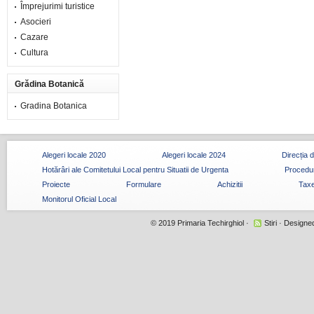
Împrejurimi turistice
Asocieri
Cazare
Cultura
Grădina Botanică
Gradina Botanica
Alegeri locale 2020
Alegeri locale 2024
Direcția 
Hotărâri ale Comitetului Local pentru Situatii de Urgenta
Procedur
Proiecte
Formulare
Achizitii
Taxe
Monitorul Oficial Local
© 2019
Primaria Techirghiol
·
Stiri
· Designe