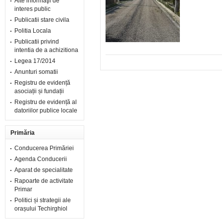
Alte informaţii de
interes public
Publicatii stare civila
Politia Locala
Publicatii privind
intentia de a achizitiona
Legea 17/2014
Anunturi somatii
Registru de evidență
asociații și fundații
Registru de evidență al
datoriilor publice locale
Primăria
Conducerea Primăriei
Agenda Conducerii
Aparat de specialitate
Rapoarte de activitate
Primar
Politici și strategii ale
orașului Techirghiol