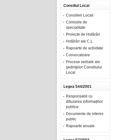
Consiliul Local
Consilieri Locali
Comisiile de
specialitate
Proiecte de Hotărâri
Hotărâri ale C.L.
Rapoarte de activitate
Convocatoare
Procese verbale ale
şedinţelor Consiliului
Local
Legea 544/2001
Responsabil cu
difuzarea informațiilor
publice
Documente de interes
public
Rapoarte anuale