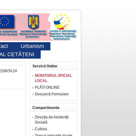
act
Urbanism
AL CETĂȚENI
Servicii Online
EDINTA 24
MONITORUL OFICIAL
LOCAL
PLĂȚI ONLINE
Descarcă Formulare
Compartimente
Direcția de Asistență
Socială
Cultura
Taxe şi impozite locale