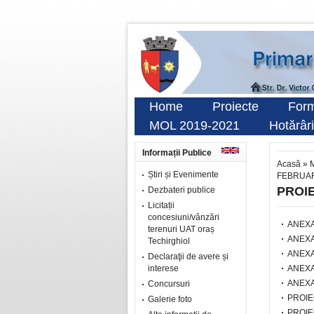
Home
Proiecte
Form
MOL 2019-2021
Hotărâri
Informații Publice
Acasă
»
M
Știri și Evenimente
FEBRUAR
PROIE
Dezbateri publice
Licitații
concesiuni/vânzări
ANEXA
terenuri UAT oraș
ANEXA
Techirghiol
ANEXA
Declaraţii de avere și
interese
ANEXA
ANEXA
Concursuri
PROIE
Galerie foto
PROIE