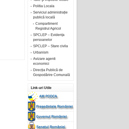
Politia Locala
Serviciul administrație
publică locală
Compartiment
Registrul Agricol
SPCLEP – Evidența
persoanelor
SPCLEP – Stare civila
Urbanism
Avizare agenti
economici
Direcția Publică de
Gospodărire Comunală
Link-uri Utile