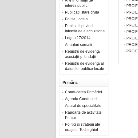
Alte informaţii de
interes public
PROIE
Publicatii stare civila
PROIE
PROIE
Politia Locala
PROIE
Publicatii privind
intentia de a achizitiona
PROIE
Legea 17/2014
PROIE
Anunturi somatii
PROIE
PROIE
Registru de evidență
asociații și fundații
Registru de evidență al
datoriilor publice locale
Primăria
Conducerea Primăriei
Agenda Conducerii
Aparat de specialitate
Rapoarte de activitate
Primar
Politici și strategii ale
orașului Techirghiol