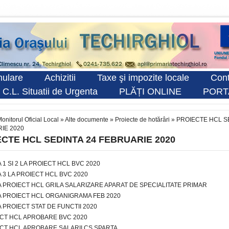
ulare
Achizitii
Taxe şi impozite locale
Cont
 C.L. Situatii de Urgenta
PLĂȚI ONLINE
PORT
onitorul Oficial Local
»
Alte documente
»
Proiecte de hotărâri
»
PROIECTE HCL S
IE 2020
CTE HCL SEDINTA 24 FEBRUARIE 2020
 1 SI 2 LA PROIECT HCL BVC 2020
 3 LA PROIECT HCL BVC 2020
 PROIECT HCL GRILA SALARIZARE APARAT DE SPECIALITATE PRIMAR
 PROIECT HCL ORGANIGRAMA FEB 2020
 PROIECT STAT DE FUNCTII 2020
CT HCL APROBARE BVC 2020
CT HCL APROBARE SALARII CS SPARTA