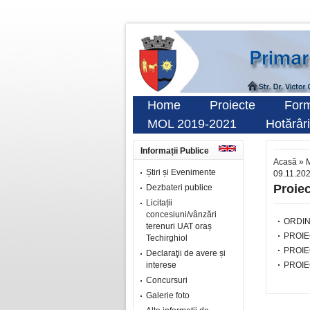
Home
Proiecte
Form
MOL 2019-2021
Hotărâri
Informații Publice
Acasă
»
M
Știri și Evenimente
09.11.20
Proiec
Dezbateri publice
Licitații
concesiuni/vânzări
ORDIN
terenuri UAT oraș
PROIE
Techirghiol
PROIE
Declaraţii de avere și
interese
PROIE
Concursuri
Galerie foto