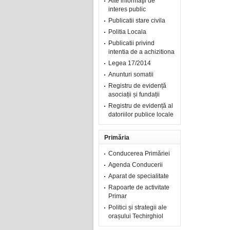
Alte informaţii de
interes public
Publicatii stare civila
Politia Locala
Publicatii privind
intentia de a achizitiona
Legea 17/2014
Anunturi somatii
Registru de evidență
asociații și fundații
Registru de evidență al
datoriilor publice locale
Primăria
Conducerea Primăriei
Agenda Conducerii
Aparat de specialitate
Rapoarte de activitate
Primar
Politici și strategii ale
orașului Techirghiol