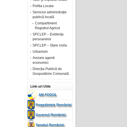
Politia Locala
Serviciul administrație
publică locală
Compartiment
Registrul Agricol
SPCLEP – Evidența
persoanelor
SPCLEP – Stare civila
Urbanism
Avizare agenti
economici
Direcția Publică de
Gospodărire Comunală
Link-uri Utile