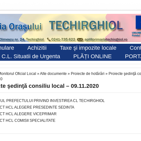
ulare
Achizitii
Taxe şi impozite locale
Cont
 C.L. Situatii de Urgenta
PLĂȚI ONLINE
PORT
onitorul Oficial Local
»
Alte documente
»
Proiecte de hotărâri
»
Proiecte şedinţă co
20
te şedinţă consiliu local – 09.11.2020
UL PREFECTULUI PRIVIND INVESTIREA CL TECHIRGHIOL
CT HCL ALEGERE PRESEDINTE SEDINTA
CT HCL ALEGERE VICEPRIMAR
CT HCL COMISII SPECIALITATE