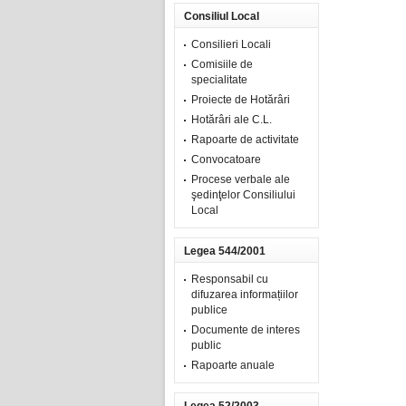
Consiliul Local
Consilieri Locali
Comisiile de
specialitate
Proiecte de Hotărâri
Hotărâri ale C.L.
Rapoarte de activitate
Convocatoare
Procese verbale ale
şedinţelor Consiliului
Local
Legea 544/2001
Responsabil cu
difuzarea informațiilor
publice
Documente de interes
public
Rapoarte anuale