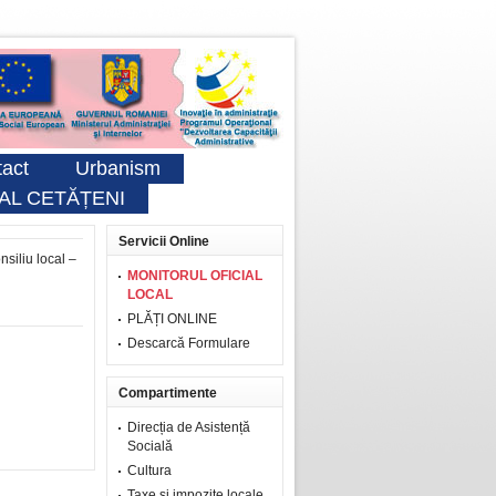
act
Urbanism
AL CETĂȚENI
Servicii Online
nsiliu local –
MONITORUL OFICIAL
LOCAL
PLĂȚI ONLINE
Descarcă Formulare
Compartimente
Direcția de Asistență
Socială
Cultura
Taxe şi impozite locale