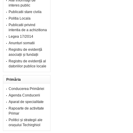
Alte informaţii de
interes public
Publicatii stare civila
Politia Locala
Publicatii privind
intentia de a achizitiona
Legea 17/2014
Anunturi somatii
Registru de evidență
asociații și fundații
Registru de evidență al
datoriilor publice locale
Primăria
Conducerea Primăriei
Agenda Conducerii
Aparat de specialitate
Rapoarte de activitate
Primar
Politici și strategii ale
orașului Techirghiol