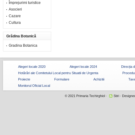
Împrejurimi turistice
Asocieri
Cazare
Cultura
Grădina Botanică
Gradina Botanica
Alegeri locale 2020
Alegeri locale 2024
Direcția 
Hotărâri ale Comitetului Local pentru Situatii de Urgenta
Procedur
Proiecte
Formulare
Achizitii
Taxe
Monitorul Oficial Local
© 2021
Primaria Techirghiol
·
Stiri
· Designe