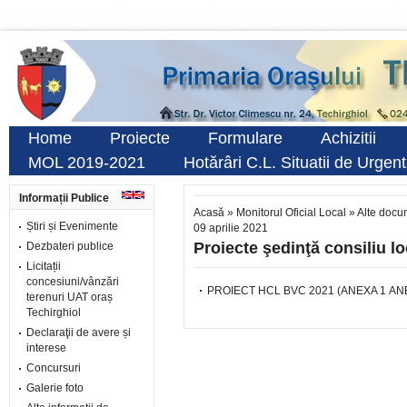
Home
Proiecte
Formulare
Achizitii
MOL 2019-2021
Hotărâri C.L. Situatii de Urgen
Informații Publice
Acasă
»
Monitorul Oficial Local
»
Alte docu
Știri și Evenimente
09 aprilie 2021
Proiecte şedinţă consiliu lo
Dezbateri publice
Licitații
concesiuni/vânzări
PROIECT HCL BVC 2021
(
ANEXA 1
AN
terenuri UAT oraș
Techirghiol
Declaraţii de avere și
interese
Concursuri
Galerie foto