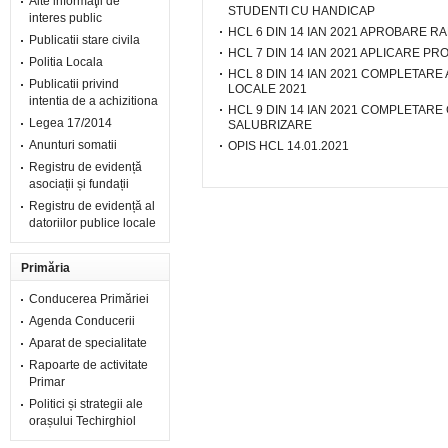
Alte informaţii de
STUDENTI CU HANDICAP
interes public
HCL 6 DIN 14 IAN 2021 APROBARE R
Publicatii stare civila
HCL 7 DIN 14 IAN 2021 APLICARE PRO
Politia Locala
HCL 8 DIN 14 IAN 2021 COMPLETARE 
Publicatii privind
LOCALE 2021
intentia de a achizitiona
HCL 9 DIN 14 IAN 2021 COMPLETA
Legea 17/2014
SALUBRIZARE
Anunturi somatii
OPIS HCL 14.01.2021
Registru de evidență
asociații și fundații
Registru de evidență al
datoriilor publice locale
Primăria
Conducerea Primăriei
Agenda Conducerii
Aparat de specialitate
Rapoarte de activitate
Primar
Politici și strategii ale
orașului Techirghiol