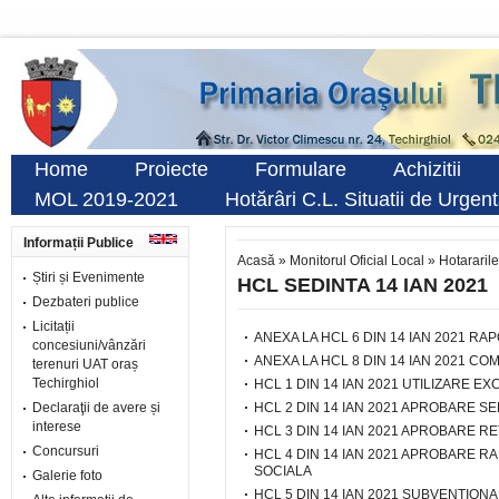
Home
Proiecte
Formulare
Achizitii
MOL 2019-2021
Hotărâri C.L. Situatii de Urgen
Informații Publice
Acasă
»
Monitorul Oficial Local
»
Hotararile
Știri și Evenimente
HCL SEDINTA 14 IAN 2021
Dezbateri publice
Licitații
ANEXA LA HCL 6 DIN 14 IAN 2021 R
concesiuni/vânzări
ANEXA LA HCL 8 DIN 14 IAN 2021 COM
terenuri UAT oraș
Techirghiol
HCL 1 DIN 14 IAN 2021 UTILIZARE 
Declaraţii de avere și
HCL 2 DIN 14 IAN 2021 APROBARE SE
interese
HCL 3 DIN 14 IAN 2021 APROBARE R
Concursuri
HCL 4 DIN 14 IAN 2021 APROBARE RA
SOCIALA
Galerie foto
HCL 5 DIN 14 IAN 2021 SUBVENTIO