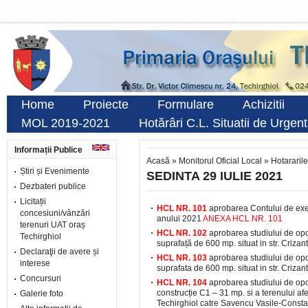
Home
Proiecte
Formulare
Achizitii
MOL 2019-2021
Hotărâri C.L. Situatii de Urgen
Informații Publice
Acasă
»
Monitorul Oficial Local
»
Hotararile
Știri și Evenimente
SEDINTA 29 IULIE 2021
Dezbateri publice
Licitații
HCL NR. 101
aprobarea Contului de execuț
concesiuni/vânzări
anului 2021
ANEXA HCL NR. 101
terenuri UAT oraș
HCL NR. 102
aprobarea studiului de opor
Techirghiol
suprafață de 600 mp. situat in str. Criz
Declaraţii de avere și
HCL NR. 103
aprobarea studiului de opor
interese
suprafata de 600 mp. situat in str. Crizan
Concursuri
HCL NR. 104
aprobarea studiului de opor
construcție C1 – 31 mp. si a terenului afer
Galerie foto
Techirghiol catre Savencu Vasile-Consta