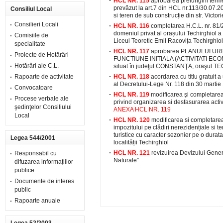
HCL NR. 115
aprobarea prelungirii ter
prevăzut la art.7 din HCL nr.113/30.07.20
Consiliul Local
si teren de sub construcție din str. Victo
Consilieri Locali
HCL NR. 116
completarea H.C.L. nr. 81/
domeniul privat al orașului Techirghiol a 
Comisiile de
Liceul Teoretic Emil Racovița Techirghiol
specialitate
HCL NR. 117
aprobarea PLANULUI URB
Proiecte de Hotărâri
FUNCTIUNE INITIALA (ACTIVITATI ECO
Hotărâri ale C.L.
situat în judeţul CONSTANŢA, oraşul TE
Rapoarte de activitate
HCL NR. 118
acordarea cu titlu gratuit 
al Decretului-Lege Nr. 118 din 30 martie
Convocatoare
HCL NR. 119
modificarea şi completare
Procese verbale ale
privind organizarea si desfasurarea activi
şedinţelor Consiliului
ANEXA HCL NR. 119
Local
HCL NR. 120
modificarea si completarea
impozitului pe clădiri nerezidențiale si t
turistice cu caracter sezonier pe o durata 
Legea 544/2001
localității Techirghiol
HCL NR. 121
revizuirea Devizului General
Responsabil cu
Naturale”
difuzarea informațiilor
publice
Documente de interes
public
Rapoarte anuale