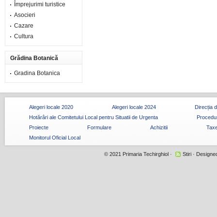
Împrejurimi turistice
Asocieri
Cazare
Cultura
Grădina Botanică
Gradina Botanica
Alegeri locale 2020
Alegeri locale 2024
Direcția 
Hotărâri ale Comitetului Local pentru Situatii de Urgenta
Procedur
Proiecte
Formulare
Achizitii
Taxe
Monitorul Oficial Local
© 2021
Primaria Techirghiol
·
Stiri
· Designe