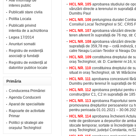
Alte informaţii de
HCL NR. 105
aprobarea studiului de opo
interes public
vânzării directe a terenului in suprafață
Publicatii stare civila
Dumitru Paul
Politia Locala
HCL NR. 106
prelungirea duratei Contra
Consiliul Local Techirghiol si SC. CRIS
Publicatii privind
intentia de a achizitiona
HCL NR. 107
aprobarea vânzării directe
teren aferent în suprafață de 76 mp, str. O
Legea 17/2014
HCL NR. 108
aprobarea vânzării directe 
Anunturi somatii
suprafață de 359,78 mp – cotă indiviză, st
Registru de evidență
catre Neagu Lucian-Teodor si Neagu Do
asociații și fundații
HCL NR. 109
constituirea dreptului de s
oraș Techirghiol, str. D. Cantemir nr.16, 
Registru de evidență al
datoriilor publice locale
HCL NR. 110
constituirea dreptului de s
situat in oraș Techirghiol, str. W. Mărăc
HCL NR. 111
aprobarea concesiunii fără
Primăria
Dumitru pentru terenul în suprafață de 60 
HCL NR. 112
aprobarea prețului pentru c
Conducerea Primăriei
construcţiilor C1, C2 in suprafață de 185 
Agenda Conducerii
HCL NR. 113
aprobarea Raportului semest
Aparat de specialitate
promovarea drepturilor persoanelor cu han
pentru perioada 01.01.2021 – 30.06.20
Rapoarte de activitate
Primar
HCL NR. 114
aprobarea încheierii Actulu
nete de gestionare a deșeurilor de ambal
Politici și strategii ale
stocate temporar, sortate si încredințate 
orașului Techirghiol
oraș Techirghiol, județul Constanta, nr.