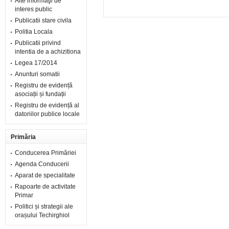
Alte informaţii de
interes public
Publicatii stare civila
Politia Locala
Publicatii privind
intentia de a achizitiona
Legea 17/2014
Anunturi somatii
Registru de evidență
asociații și fundații
Registru de evidență al
datoriilor publice locale
Primăria
Conducerea Primăriei
Agenda Conducerii
Aparat de specialitate
Rapoarte de activitate
Primar
Politici și strategii ale
orașului Techirghiol