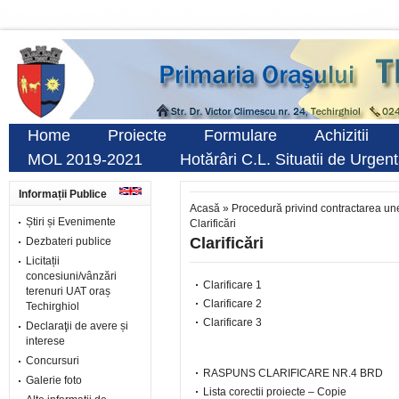
Home
Proiecte
Formulare
Achizitii
MOL 2019-2021
Hotărâri C.L. Situatii de Urgen
Informații Publice
Acasă
»
Procedură privind contractarea une
Știri și Evenimente
Clarificări
Clarificări
Dezbateri publice
Licitații
concesiuni/vânzări
Clarificare 1
terenuri UAT oraș
Clarificare 2
Techirghiol
Clarificare 3
Declaraţii de avere și
interese
Concursuri
RASPUNS CLARIFICARE NR.4 BRD
Galerie foto
Lista corectii proiecte – Copie