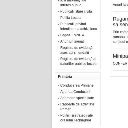
Alte informaţii de
Anunt la 
interes public
Publicatii stare civila
Politia Locala
Rugam 
sa sem
Publicatii privind
intentia de a achizitiona
Prin compl
Legea 17/2014
ramana un
Anunturi somatii
sprijinul 
Registru de evidență
asociații și fundații
Minipar
Registru de evidență al
CONFERI
datoriilor publice locale
Primăria
Conducerea Primăriei
Agenda Conducerii
Aparat de specialitate
Rapoarte de activitate
Primar
Politici și strategii ale
orașului Techirghiol