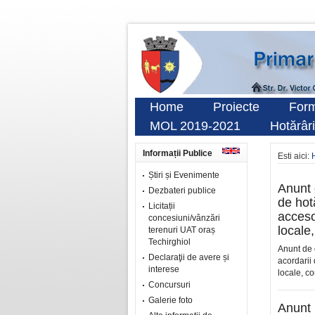
Home
Proiecte
Form
MOL 2019-2021
Hotărâri
Informații Publice
Esti aici:
Știri și Evenimente
Anunt 
Dezbateri publice
de hotă
Licitații
accesor
concesiuni/vânzări
locale
terenuri UAT oraș
Techirghiol
Anunt de 
Declaraţii de avere și
acordarii 
interese
locale, co
Concursuri
Galerie foto
Anunt 