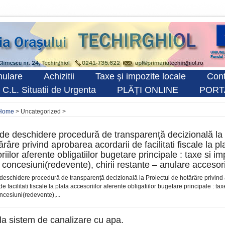
ulare
Achizitii
Taxe şi impozite locale
Cont
 C.L. Situatii de Urgenta
PLĂȚI ONLINE
PORT
Home
> Uncategorized >
de deschidere procedură de transparență decizională la 
râre privind aprobarea acordarii de facilitati fiscale la pl
iilor aferente obligatiilor bugetare principale : taxe si im
, concesiuni(redevente), chirii restante – anulare accesor
deschidere procedură de transparență decizională la Proiectul de hotărâre privin
de facilitati fiscale la plata accesoriilor aferente obligatiilor bugetare principale : ta
ncesiuni(redevente),...
la sistem de canalizare cu apa.