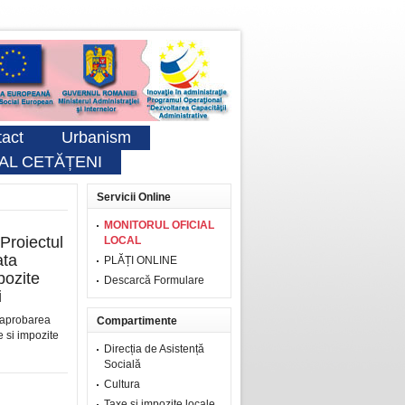
act
Urbanism
AL CETĂȚENI
Servicii Online
MONITORUL OFICIAL
Proiectul
LOCAL
ata
PLĂȚI ONLINE
pozite
Descarcă Formulare
i
d aprobarea
Compartimente
xe si impozite
Direcția de Asistență
Socială
Cultura
Taxe şi impozite locale