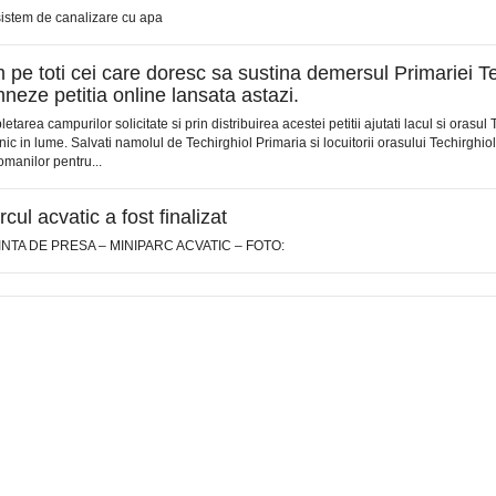
sistem de canalizare cu apa
pe toti cei care doresc sa sustina demersul Primariei Te
neze petitia online lansata astazi.
etarea campurilor solicitate si prin distribuirea acestei petitii ajutati lacul si orasul
ic in lume. Salvati namolul de Techirghiol Primaria si locuitorii orasului Techirghio
romanilor pentru...
cul acvatic a fost finalizat
NTA DE PRESA – MINIPARC ACVATIC – FOTO: