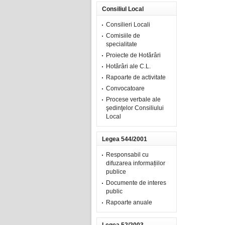
Consiliul Local
Consilieri Locali
Comisiile de
specialitate
Proiecte de Hotărâri
Hotărâri ale C.L.
Rapoarte de activitate
Convocatoare
Procese verbale ale
şedinţelor Consiliului
Local
Legea 544/2001
Responsabil cu
difuzarea informațiilor
publice
Documente de interes
public
Rapoarte anuale