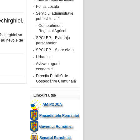
Politia Locala
Serviciul administrație
publică locală
chirghiol,
Compartiment
Registrul Agricol
 Techirghiol sa
SPCLEP – Evidența
l au nevoie de
persoanelor
SPCLEP – Stare civila
Urbanism
Avizare agenti
economici
Direcția Publică de
Gospodărire Comunală
Link-uri Utile