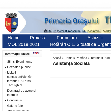
Home
Proiecte
Formulare
Achizitii
MOL 2019-2021
Hotărâri C.L. Situatii de Urgen
Informații Publice
Acasă
»
Home
»
Primăria
»
Informații Publ
Știri și Evenimente
Asistență Socială
Dezbateri publice
Licitații
concesiuni/vânzări
terenuri UAT oraș
Techirghiol
Declaraţii de avere și
interese
Concursuri
Galerie foto