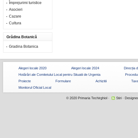
Împrejurimi turistice
Asocieri
Cazare
Cultura
Grădina Botanică
Gradina Botanica
Alegeri locale 2020
Alegeri locale 2024
Direcția 
Hotărâri ale Comitetului Local pentru Situatii de Urgenta
Procedur
Proiecte
Formulare
Achizitii
Taxe
Monitorul Oficial Local
© 2020
Primaria Techirghiol
·
Stiri
· Designe