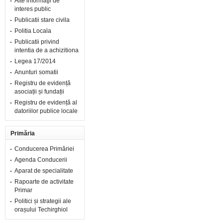
Alte informaţii de
interes public
Publicatii stare civila
Politia Locala
Publicatii privind
intentia de a achizitiona
Legea 17/2014
Anunturi somatii
Registru de evidență
asociații și fundații
Registru de evidență al
datoriilor publice locale
Primăria
Conducerea Primăriei
Agenda Conducerii
Aparat de specialitate
Rapoarte de activitate
Primar
Politici și strategii ale
orașului Techirghiol