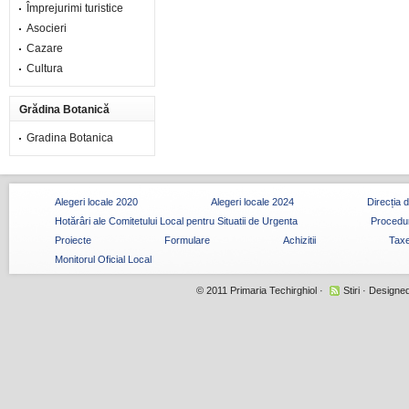
Împrejurimi turistice
Asocieri
Cazare
Cultura
Grădina Botanică
Gradina Botanica
Alegeri locale 2020
Alegeri locale 2024
Direcția 
Hotărâri ale Comitetului Local pentru Situatii de Urgenta
Procedur
Proiecte
Formulare
Achizitii
Taxe
Monitorul Oficial Local
© 2011
Primaria Techirghiol
·
Stiri
· Designe