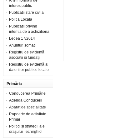
Alte informaţii de
interes public
Publicatii stare civila
Politia Locala
Publicatii privind
intentia de a achizitiona
Legea 17/2014
Anunturi somatii
Registru de evidență
asociații și fundații
Registru de evidență al
datoriilor publice locale
Primăria
Conducerea Primăriei
Agenda Conducerii
Aparat de specialitate
Rapoarte de activitate
Primar
Politici și strategii ale
orașului Techirghiol