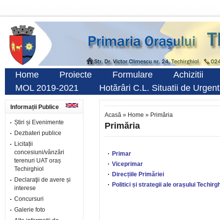
Home
Proiecte
Formulare
Achizitii
MOL 2019-2021
Hotărâri C.L. Situatii de Urgen
Informații Publice
Acasă
»
Home
»
Primăria
Știri și Evenimente
Primăria
Dezbateri publice
Licitații
concesiuni/vânzări
Primar
terenuri UAT oraș
Viceprimar
Techirghiol
Direcțiile Primăriei
Declaraţii de avere și
Politici și strategii ale orașului Techirgh
interese
Concursuri
Galerie foto