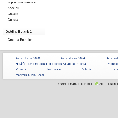
Împrejurimi turistice
Asocieri
Cazare
Cultura
Grădina Botanică
Gradina Botanica
Alegeri locale 2020
Alegeri locale 2024
Direcția 
Hotărâri ale Comitetului Local pentru Situatii de Urgenta
Procedur
Proiecte
Formulare
Achizitii
Taxe
Monitorul Oficial Local
© 2016
Primaria Techirghiol
·
Stiri
· Designe