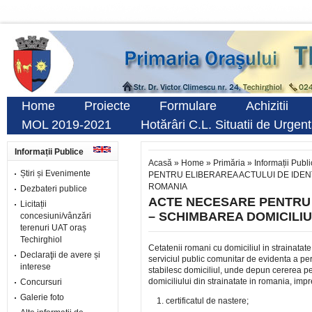
Home
Proiecte
Formulare
Achizitii
MOL 2019-2021
Hotărâri C.L. Situatii de Urgen
Informații Publice
Acasă
»
Home
»
Primăria
»
Informații Publ
Știri și Evenimente
PENTRU ELIBERAREA ACTULUI DE IDENT
ROMANIA
Dezbateri publice
ACTE NECESARE PENTRU 
Licitații
– SCHIMBAREA DOMICILIU
concesiuni/vânzări
terenuri UAT oraș
Techirghiol
Cetatenii romani cu domiciliul in strainatat
Declaraţii de avere și
serviciul public comunitar de evidenta a pers
interese
stabilesc domiciliul, unde depun cererea pe
domiciliului din strainatate in romania, i
Concursuri
Galerie foto
certificatul de nastere;