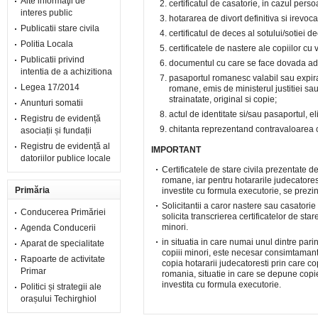
Alte informaţii de
certificatul de casatorie, in cazul perso
interes public
hotararea de divort definitiva si irevoc
Publicatii stare civila
certificatul de deces al sotului/sotiei d
Politia Locala
certificatele de nastere ale copiilor cu
Publicatii privind
documentul cu care se face dovada adr
intentia de a achizitiona
pasaportul romanesc valabil sau expirat
Legea 17/2014
romane, emis de ministerul justitiei sau
strainatate, original si copie;
Anunturi somatii
actul de identitate si/sau pasaportul, el
Registru de evidență
chitanta reprezentand contravaloarea car
asociații și fundații
Registru de evidență al
IMPORTANT
datoriilor publice locale
Certificatele de stare civila prezentate de 
romane, iar pentru hotararile judecatoresti 
Primăria
investite cu formula executorie, se prezin
Solicitantii a caror nastere sau casatorie 
Conducerea Primăriei
solicita transcrierea certificatelor de stare
minori.
Agenda Conducerii
in situatia in care numai unul dintre pari
Aparat de specialitate
copiii minori, este necesar consimtamantul
Rapoarte de activitate
copia hotararii judecatoresti prin care cop
Primar
romania, situatie in care se depune copie
investita cu formula executorie.
Politici și strategii ale
orașului Techirghiol