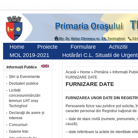
Home
Proiecte
Formulare
Achizitii
MOL 2019-2021
Hotărâri C.L. Situatii de Urgen
Informații Publice
Acasă
»
Home
»
Primăria
»
Informații Publ
Știri și Evenimente
FURNIZARE DATE
FURNIZARE DATE
Dezbateri publice
Licitații
concesiuni/vânzări
FURNIZAREA UNOR DATE DIN REGISTR
terenuri UAT oraș
Techirghiol
Persoanele fizice sau juridice pot solicita,
caracter personal din Registrul naţional de 
Declaraţii de avere și
interese
– date de stare civilă (numele, prenumele, da
cauză);
Concursuri
Galerie foto
– date referitoare la actele de identitate el