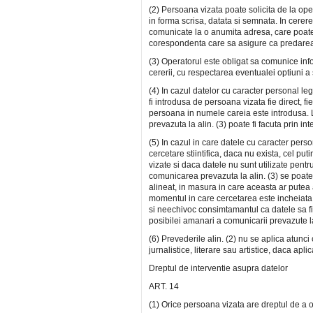
(2) Persoana vizata poate solicita de la opera
in forma scrisa, datata si semnata. In cerere 
comunicate la o anumita adresa, care poate f
corespondenta care sa asigure ca predarea
(3) Operatorul este obligat sa comunice infor
cererii, cu respectarea eventualei optiuni a s
(4) In cazul datelor cu caracter personal le
fi introdusa de persoana vizata fie direct, f
persoana in numele careia este introdusa.
prevazuta la alin. (3) poate fi facuta prin
(5) In cazul in care datele cu caracter pers
cercetare stiintifica, daca nu exista, cel pu
vizate si daca datele nu sunt utilizate pent
comunicarea prevazuta la alin. (3) se poate
alineat, in masura in care aceasta ar putea 
momentul in care cercetarea este incheiata. 
si neechivoc consimtamantul ca datele sa fie
posibilei amanari a comunicarii prevazute la 
(6) Prevederile alin. (2) nu se aplica atunc
jurnalistice, literare sau artistice, daca ap
Dreptul de interventie asupra datelor
ART. 14
(1) Orice persoana vizata are dreptul de a ob