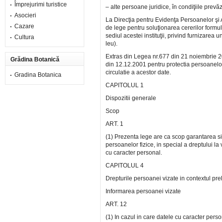
Împrejurimi turistice
– alte persoane juridice, în condiţiile prevă
Asocieri
La Direcţia pentru Evidenţa Persoanelor şi
Cazare
de lege pentru soluţionarea cererilor formula
sediul acestei instituţii, privind furnizarea
Cultura
leu).
Extras din Legea nr.677 din 21 noiembrie 20
Grădina Botanică
din 12.12.2001 pentru protectia persoanelor 
circulatie a acestor date.
Gradina Botanica
CAPITOLUL 1
Dispozitii generale
Scop
ART. 1
(1) Prezenta lege are ca scop garantarea si 
persoanelor fizice, in special a dreptului la v
cu caracter personal.
CAPITOLUL 4
Drepturile persoanei vizate in contextul pre
Informarea persoanei vizate
ART. 12
(1) In cazul in care datele cu caracter pers