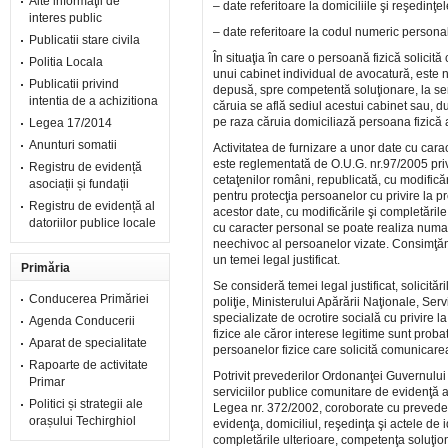
Alte informaţii de
– date referitoare la domiciliile şi reşedinţe
interes public
– date referitoare la codul numeric personal 
Publicatii stare civila
În situaţia în care o persoană fizică solici
Politia Locala
unui cabinet individual de avocatură, este n
Publicatii privind
depusă, spre competentă soluţionare, la se
intentia de a achizitiona
căruia se află sediul acestui cabinet sau, d
pe raza căruia domiciliază persoana fizică al
Legea 17/2014
Anunturi somatii
Activitatea de furnizare a unor date cu car
este reglementată de O.U.G. nr.97/2005 privi
Registru de evidență
cetaţenilor români, republicată, cu modifică
asociații și fundații
pentru protecţia persoanelor cu privire la pr
Registru de evidență al
acestor date, cu modificările şi completările
datoriilor publice locale
cu caracter personal se poate realiza numai
neechivoc al persoanelor vizate. Consimţăm
un temei legal justificat.
Primăria
Se consideră temei legal justificat, solicită
Conducerea Primăriei
poliţie, Ministerului Apărării Naţionale, Servi
specializate de ocrotire socială cu privire l
Agenda Conducerii
fizice ale căror interese legitime sunt probat
Aparat de specialitate
persoanelor fizice care solicită comunicare
Rapoarte de activitate
Potrivit prevederilor Ordonanţei Guvernului 
Primar
serviciilor publice comunitare de evidenţă a
Politici și strategii ale
Legea nr. 372/2002, coroborate cu preveder
orașului Techirghiol
evidenţa, domiciliul, reşedinţa şi actele de i
completările ulterioare, competenţa soluţionă