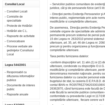
Consiliul Local
– Serviciilor publice comunitare de evidenţ
juridice, cât şi de persoanele fizice (art.5 li
Consilieri Locali
– Direcţiei pentru Evidenţa Persoanelor şi 
Comisiile de
interes public, reglementate prin acte norma
specialitate
modificările si completările ulterioare;
Proiecte de Hotărâri
De asemenea, Direcţia pentru Evidenţa Per
Hotărâri ale C.L.
celelalte organe de specialitate ale administ
permanente precum sistemul de pensii publice
Rapoarte de activitate
15 din Legea nr. 263/2010 privind sistemul u
Convocatoare
ulterioare, art. 35, art. 46 din Legea nr. 2
Procese verbale ale
precum şi pentru organizarea şi funcţionarea
completările ulterioare.
şedinţelor Consiliului
Local
Taxa pentru furnizarea datelor:
-conform dispoziţiilor art. 11 alin.(1) si (2)
Legea 544/2001
ulterioare, coroborate cu dispoziţiile O.U.G
modificările şi completările ulterioare, pent
Responsabil cu
denominarea monedei naţionale, pentru sol
difuzarea informațiilor
furnizarea datelor cu caracter personal este
publice
bugetului de stat, la casieria D.E.P.A.B.D. d
contul IBAN nr. RO35TREZ70620330108XXXXX,
Documente de interes
26362870, când furnizarea este facută de D.E
public
este făcută la serviciile publice comunitare
Rapoarte anuale
conformitate cu prevederile Legii nr.117/199
completările ulterioare, fiecare cerere va fi