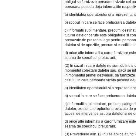
obligat sa furnizeze persoanei vizate cel pu
persoana poseda deja informatiile respecti
a) identitatea operatorului si a reprezentan
b) scopul in care se face prelucrarea datelo
c) informatii suplimentare, precum: destinata
tuturor datelor cerute este obligatorie si con
prevazute de prezenta lege pentru persoana 
datelor si de opozitie, precum si conditiile in
d) orice alte informatii a caror furnizare es
seama de specificul prelucrarii.
(2) In cazul in care datele nu sunt obtinute 
momentul colectarii datelor sau, daca se int
in momentul primei dezvaluiri, sa furnizeze 
cazului in care persoana vizata poseda deja
a) identitatea operatorului si a reprezentan
b) scopul in care se face prelucrarea datelo
c) informatii suplimentare, precum: categorii
datelor, existenta drepturilor prevazute de 
acces, de interventie asupra datelor si de opo
d) orice alte informatii a caror furnizare es
seama de specificul prelucrarii.
(3) Prevederile alin. (2) nu se aplica atunc