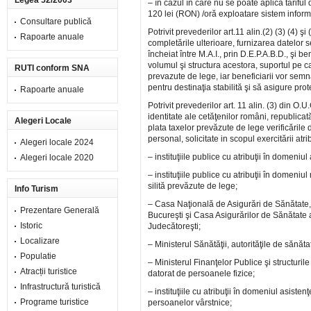
Legea 52/2003
– în cazul în care nu se poate aplica tarifu
120 lei (RON) /oră exploatare sistem informa
Consultare publică
Potrivit prevederilor art.11 alin.(2) (3) (4) ş
Rapoarte anuale
completările ulterioare, furnizarea datelor s
încheiat între M.A.I., prin D.E.P.A.B.D., şi be
volumul şi structura acestora, suportul pe ca
RUTI conform SNA
prevazute de lege, iar beneficiarii vor sem
pentru destinaţia stabilită şi să asigure prot
Rapoarte anuale
Potrivit prevederilor art. 11 alin. (3) din O.
identitate ale cetăţenilor români, republicat
Alegeri Locale
plata taxelor prevăzute de lege verificările
personal, solicitate in scopul exercitării atrib
Alegeri locale 2024
– instituţiile publice cu atribuţii în domeniul a
Alegeri locale 2020
– instituţiile publice cu atribuţii în domeniu
silită prevăzute de lege;
Info Turism
– Casa Naţională de Asigurări de Sănătate, 
Prezentare Generală
Bucureşti şi Casa Asigurărilor de Sănătate a 
Istoric
Judecătoreşti;
Localizare
– Ministerul Sănătăţii, autorităţile de sănăt
Populatie
– Ministerul Finanţelor Publice şi structuril
Atracții turistice
datorat de persoanele fizice;
Infrastructură turistică
– instituţiile cu atribuţii în domeniul asistenţ
Programe turistice
persoanelor vârstnice;