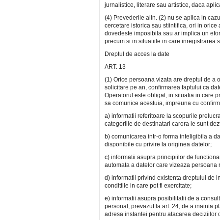
jurnalistice, literare sau artistice, daca ap
(4) Prevederile alin. (2) nu se aplica in cazu
cercetare istorica sau stiintifica, ori in ori
dovedeste imposibila sau ar implica un efort 
precum si in situatiile in care inregistrare
Dreptul de acces la date
ART. 13
(1) Orice persoana vizata are dreptul de a ob
solicitare pe an, confirmarea faptului ca da
Operatorul este obligat, in situatia in care 
sa comunice acestuia, impreuna cu confirma
a) informatii referitoare la scopurile prelucr
categoriile de destinatari carora le sunt dez
b) comunicarea intr-o forma inteligibila a dat
disponibile cu privire la originea datelor;
c) informatii asupra principiilor de functio
automata a datelor care vizeaza persoana 
d) informatii privind existenta dreptului de 
conditiile in care pot fi exercitate;
e) informatii asupra posibilitatii de a consu
personal, prevazut la art. 24, de a inainta
adresa instantei pentru atacarea deciziilor o