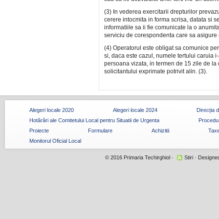
(3) In vederea exercitarii drepturilor prevazu
cerere intocmita in forma scrisa, datata si 
informatiile sa ii fie comunicate la o anumit
serviciu de corespondenta care sa asigure 
(4) Operatorul este obligat sa comunice pers
si, daca este cazul, numele tertului caruia i
persoana vizata, in termen de 15 zile de la d
solicitantului exprimate potrivit alin. (3).
Alegeri locale 2020
Alegeri locale 2024
Direcția 
Hotărâri ale Comitetului Local pentru Situatii de Urgenta
Procedur
Proiecte
Formulare
Achizitii
Taxe
Monitorul Oficial Local
© 2016
Primaria Techirghiol
·
Stiri
· Designe