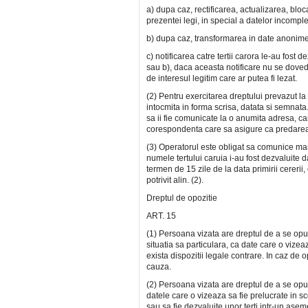
a) dupa caz, rectificarea, actualizarea, bl
prezentei legi, in special a datelor incompl
b) dupa caz, transformarea in date anonime 
c) notificarea catre tertii carora le-au fost d
sau b), daca aceasta notificare nu se doved
de interesul legitim care ar putea fi lezat.
(2) Pentru exercitarea dreptului prevazut la
intocmita in forma scrisa, datata si semnata.
sa ii fie comunicate la o anumita adresa, car
corespondenta care sa asigure ca predarea
(3) Operatorul este obligat sa comunice masu
numele tertului caruia i-au fost dezvaluite d
termen de 15 zile de la data primirii cererii
potrivit alin. (2).
Dreptul de opozitie
ART. 15
(1) Persoana vizata are dreptul de a se opu
situatia sa particulara, ca date care o vizea
exista dispozitii legale contrare. In caz de 
cauza.
(2) Persoana vizata are dreptul de a se opune
datele care o vizeaza sa fie prelucrate in s
sau sa fie dezvaluite unor terti intr-un ase