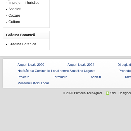
Împrejurimi turistice
Asocieri
Cazare
Cultura
Grădina Botanică
Gradina Botanica
Alegeri locale 2020
Alegeri locale 2024
Direcția 
Hotărâri ale Comitetului Local pentru Situatii de Urgenta
Procedur
Proiecte
Formulare
Achizitii
Taxe
Monitorul Oficial Local
© 2020
Primaria Techirghiol
·
Stiri
· Designe