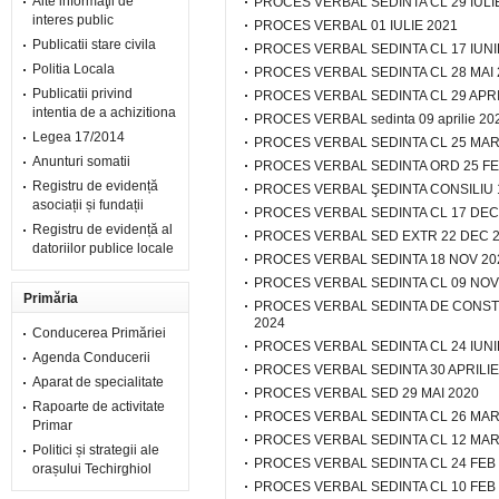
Alte informaţii de
PROCES VERBAL SEDINTA CL 29 IULI
interes public
PROCES VERBAL 01 IULIE 2021
Publicatii stare civila
PROCES VERBAL SEDINTA CL 17 IUNI
Politia Locala
PROCES VERBAL SEDINTA CL 28 MAI 
Publicatii privind
PROCES VERBAL SEDINTA CL 29 APRI
intentia de a achizitiona
PROCES VERBAL sedinta 09 aprilie 20
Legea 17/2014
PROCES VERBAL SEDINTA CL 25 MAR
Anunturi somatii
PROCES VERBAL SEDINTA ORD 25 FE
Registru de evidență
PROCES VERBAL ŞEDINTA CONSILIU 1
asociații și fundații
PROCES VERBAL SEDINTA CL 17 DEC
Registru de evidență al
PROCES VERBAL SED EXTR 22 DEC 
datoriilor publice locale
PROCES VERBAL SEDINTA 18 NOV 20
PROCES VERBAL SEDINTA CL 09 NOV
Primăria
PROCES VERBAL SEDINTA DE CONSTI
2024
Conducerea Primăriei
PROCES VERBAL SEDINTA CL 24 IUNI
Agenda Conducerii
PROCES VERBAL SEDINTA 30 APRILIE
Aparat de specialitate
PROCES VERBAL SED 29 MAI 2020
Rapoarte de activitate
PROCES VERBAL SEDINTA CL 26 MAR
Primar
PROCES VERBAL SEDINTA CL 12 MAR
Politici și strategii ale
PROCES VERBAL SEDINTA CL 24 FEB
orașului Techirghiol
PROCES VERBAL SEDINTA CL 10 FEB