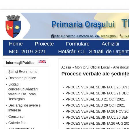
Home
Proiecte
Formulare
Achizitii
MOL 2019-2021
Hotărâri C.L. Situatii de Urgen
Informații Publice
Acasă
»
Monitorul Oficial Local
»
Alte docu
Știri și Evenimente
Procese verbale ale ședințe
Dezbateri publice
Licitații
PROCES VERBAL SEDINTA CL 26 IAN 
concesiuni/vânzări
PROCES VERBAL SEDINTA CL 21 DEC
terenuri UAT oraș
Techirghiol
PROCES VERBAL SED 21 OCT 2021
Declaraţii de avere și
PROCES VERBAL SED 29 OCT 2021
interese
PROCES VERBAL SEDINTA 26 NOV 20
Concursuri
PROCES VERBAL SEDINTA CL 30 SEP
Galerie foto
PROCES VERBAL SEDINTA 26 AUG 20