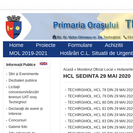
Home
Proiecte
Formulare
Achizitii
MOL 2019-2021
Hotărâri C.L. Situatii de Urgen
Informații Publice
Acasă
»
Monitorul Oficial Local
»
Hotararile
Știri și Evenimente
HCL SEDINTA 29 MAI 2020
Dezbateri publice
Licitații
TECHIRGHIOL, HCL 78 DIN 29 MAI 202
concesiuni/vânzări
TECHIRGHIOL, HCL 79 DIN 29 MAI 202
terenuri UAT oraș
Techirghiol
TECHIRGHIOL, HCL 80 DIN 29 MAI 202
Declaraţii de avere și
TECHIRGHIOL, HCL 81 DIN 29 MAI 202
interese
TECHIRGHIOL, HCL 82 DIN 29 MAI 202
Concursuri
TECHIRGHIOL, HCL 83 DIN 29 MAI 202
Galerie foto
TECHIRGHIOL, HCL 84 DIN 29 MAI 202