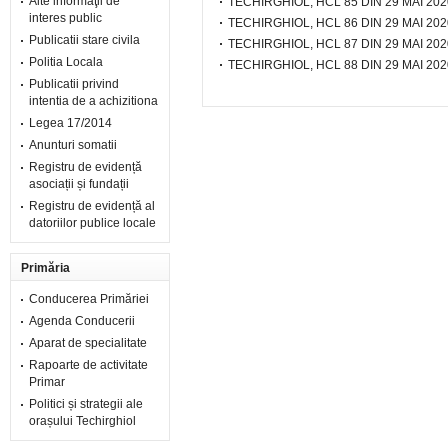
Alte informaţii de
TECHIRGHIOL, HCL 85 DIN 29 MAI 202
interes public
TECHIRGHIOL, HCL 86 DIN 29 MAI 202
Publicatii stare civila
TECHIRGHIOL, HCL 87 DIN 29 MAI 202
Politia Locala
TECHIRGHIOL, HCL 88 DIN 29 MAI 202
Publicatii privind
intentia de a achizitiona
Legea 17/2014
Anunturi somatii
Registru de evidență
asociații și fundații
Registru de evidență al
datoriilor publice locale
Primăria
Conducerea Primăriei
Agenda Conducerii
Aparat de specialitate
Rapoarte de activitate
Primar
Politici și strategii ale
orașului Techirghiol