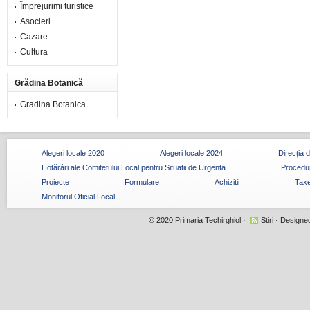
Împrejurimi turistice
Asocieri
Cazare
Cultura
Grădina Botanică
Gradina Botanica
Alegeri locale 2020
Alegeri locale 2024
Direcția 
Hotărâri ale Comitetului Local pentru Situatii de Urgenta
Procedur
Proiecte
Formulare
Achizitii
Taxe
Monitorul Oficial Local
© 2020
Primaria Techirghiol
·
Stiri
· Designe