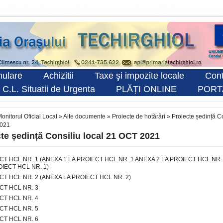
ulare
Achizitii
Taxe şi impozite locale
Cont
 C.L. Situatii de Urgenta
PLĂȚI ONLINE
PORT
onitorul Oficial Local
»
Alte documente
»
Proiecte de hotărâri
»
Proiecte ședință Co
2021
te ședință Consiliu local 21 OCT 2021
CT HCL NR. 1
(
ANEXA 1 LA PROIECT HCL NR. 1
ANEXA 2 LA PROIECT HCL NR.
OIECT HCL NR. 1
)
CT HCL NR. 2
(
ANEXA LA PROIECT HCL NR. 2
)
CT HCL NR. 3
CT HCL NR. 4
CT HCL NR. 5
CT HCL NR. 6