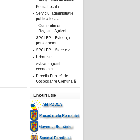
Politia Locala
Serviciul administrație
publică locală
Compartiment
Registrul Agricol
SPCLEP – Evidența
persoanelor
SPCLEP – Stare civila
Urbanism
Avizare agenti
economici
Direcția Publică de
Gospodărire Comunală
Link-uri Utile