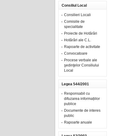
Consiliul Local
Consilieri Locali
Comisiile de
specialitate
Proiecte de Hotărâri
Hotărâri ale C.L.
Rapoarte de activitate
Convocatoare
Procese verbale ale
şedinţelor Consiliului
Local
Legea 544/2001
Responsabil cu
difuzarea informațiilor
publice
Documente de interes
public
Rapoarte anuale