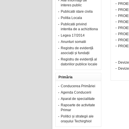
Alte informaţii de
PROIE
interes public
PROIE
Publicatii stare civila
PROIE
Politia Locala
PROIE
Publicatii privind
PROIE
intentia de a achizitiona
PROIE
Legea 17/2014
PROIE
Anunturi somatii
PROIE
Registru de evidență
asociații și fundații
Registru de evidență al
Devize 
datoriilor publice locale
Devize 
Primăria
Conducerea Primăriei
Agenda Conducerii
Aparat de specialitate
Rapoarte de activitate
Primar
Politici și strategii ale
orașului Techirghiol