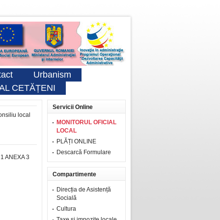
act
Urbanism
AL CETĂȚENI
Servicii Online
nsiliu local
MONITORUL OFICIAL
LOCAL
PLĂȚI ONLINE
Descarcă Formulare
 1
ANEXA 3
Compartimente
Direcția de Asistență
Socială
Cultura
Taxe şi impozite locale