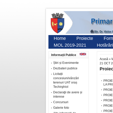
Home
Proiecte
Form
MOL 2019-2021
Hotărâri
Informații Publice
Acasă
»
M
Știri și Evenimente
21 OCT 
Proiec
Dezbateri publice
Licitații
concesiuni/vânzări
PROIE
terenuri UAT oraș
LA PR
Techirghiol
PROIE
Declaraţii de avere și
PROIE
interese
PROIE
Concursuri
PROIE
Galerie foto
PROIE