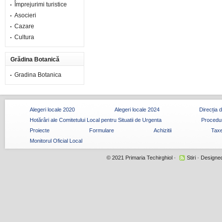
Împrejurimi turistice
Asocieri
Cazare
Cultura
Grădina Botanică
Gradina Botanica
Alegeri locale 2020
Alegeri locale 2024
Direcția 
Hotărâri ale Comitetului Local pentru Situatii de Urgenta
Procedur
Proiecte
Formulare
Achizitii
Taxe
Monitorul Oficial Local
© 2021
Primaria Techirghiol
·
Stiri
· Designe