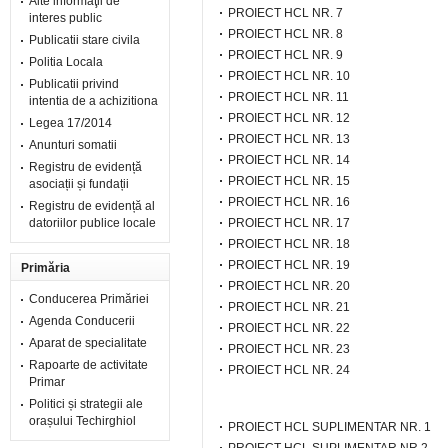
Alte informaţii de
PROIECT HCL NR. 7
interes public
PROIECT HCL NR. 8
Publicatii stare civila
PROIECT HCL NR. 9
Politia Locala
PROIECT HCL NR. 10
Publicatii privind
PROIECT HCL NR. 11
intentia de a achizitiona
PROIECT HCL NR. 12
Legea 17/2014
PROIECT HCL NR. 13
Anunturi somatii
PROIECT HCL NR. 14
Registru de evidență
PROIECT HCL NR. 15
asociații și fundații
PROIECT HCL NR. 16
Registru de evidență al
datoriilor publice locale
PROIECT HCL NR. 17
PROIECT HCL NR. 18
PROIECT HCL NR. 19
Primăria
PROIECT HCL NR. 20
Conducerea Primăriei
PROIECT HCL NR. 21
Agenda Conducerii
PROIECT HCL NR. 22
Aparat de specialitate
PROIECT HCL NR. 23
Rapoarte de activitate
PROIECT HCL NR. 24
Primar
Politici și strategii ale
orașului Techirghiol
PROIECT HCL SUPLIMENTAR NR. 1