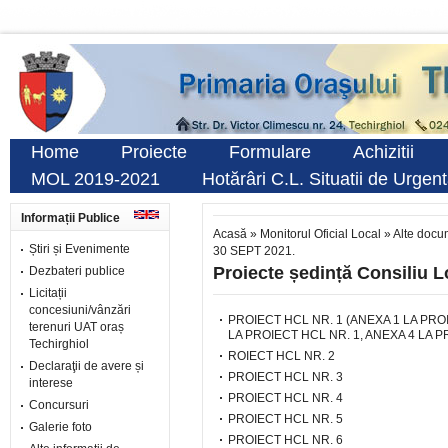
Home
Proiecte
Formulare
Achizitii
MOL 2019-2021
Hotărâri C.L. Situatii de Urgen
Informații Publice
Acasă
»
Monitorul Oficial Local
»
Alte docu
Știri și Evenimente
30 SEPT 2021.
Proiecte ședință Consiliu 
Dezbateri publice
Licitații
concesiuni/vânzări
PROIECT HCL NR. 1
(
ANEXA 1 LA PRO
terenuri UAT oraș
LA PROIECT HCL NR. 1
,
ANEXA 4 LA P
Techirghiol
ROIECT HCL NR. 2
Declaraţii de avere și
PROIECT HCL NR. 3
interese
PROIECT HCL NR. 4
Concursuri
PROIECT HCL NR. 5
Galerie foto
PROIECT HCL NR. 6