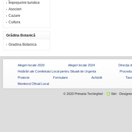
Împrejurimi turistice
Asocieri
Cazare
Cultura
Grădina Botanică
Gradina Botanica
Alegeri locale 2020
Alegeri locale 2024
Direcția 
Hotărâri ale Comitetului Local pentru Situatii de Urgenta
Procedur
Proiecte
Formulare
Achizitii
Taxe
Monitorul Oficial Local
© 2020
Primaria Techirghiol
·
Stiri
· Designe