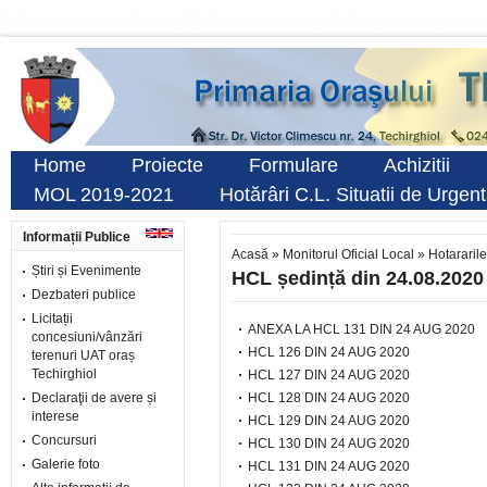
Home
Proiecte
Formulare
Achizitii
MOL 2019-2021
Hotărâri C.L. Situatii de Urgen
Informații Publice
Acasă
»
Monitorul Oficial Local
»
Hotararile
Știri și Evenimente
HCL ședință din 24.08.2020
Dezbateri publice
Licitații
ANEXA LA HCL 131 DIN 24 AUG 2020
concesiuni/vânzări
HCL 126 DIN 24 AUG 2020
terenuri UAT oraș
Techirghiol
HCL 127 DIN 24 AUG 2020
Declaraţii de avere și
HCL 128 DIN 24 AUG 2020
interese
HCL 129 DIN 24 AUG 2020
Concursuri
HCL 130 DIN 24 AUG 2020
Galerie foto
HCL 131 DIN 24 AUG 2020