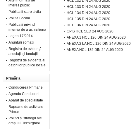
Alte informaţii de
HCL 132 DIN 24 AUG 2020
interes public
HCL 133 DIN 24 AUG 2020
Publicatii stare civila
HCL 134 DIN 24 AUG 2020
Politia Locala
HCL 135 DIN 24 AUG 2020
Publicatii privind
HCL 136 DIN 24 AUG 2020
intentia de a achizitiona
OPIS HCL SED 24 AUG 2020
Legea 17/2014
ANEXA 1 HCL 126 DIN 24 AUG 2020
Anunturi somatii
ANEXA 2 LA HCL 126 DIN 24 AUG 2020
Registru de evidență
ANEXA HCL 135 DIN 24 AUG 2020
asociații și fundații
Registru de evidență al
datoriilor publice locale
Primăria
Conducerea Primăriei
Agenda Conducerii
Aparat de specialitate
Rapoarte de activitate
Primar
Politici și strategii ale
orașului Techirghiol