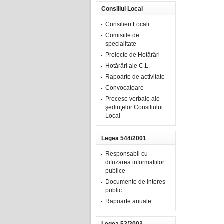
Consiliul Local
Consilieri Locali
Comisiile de
specialitate
Proiecte de Hotărâri
Hotărâri ale C.L.
Rapoarte de activitate
Convocatoare
Procese verbale ale
şedinţelor Consiliului
Local
Legea 544/2001
Responsabil cu
difuzarea informațiilor
publice
Documente de interes
public
Rapoarte anuale