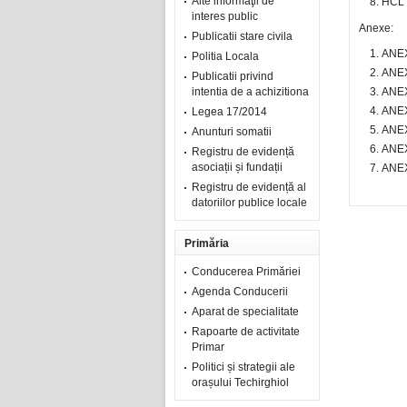
Alte informaţii de
HCL 
interes public
Anexe:
Publicatii stare civila
ANEX
Politia Locala
ANEX
Publicatii privind
intentia de a achizitiona
ANEX
ANEX
Legea 17/2014
ANEX
Anunturi somatii
ANEX
Registru de evidență
asociații și fundații
ANEX
Registru de evidență al
datoriilor publice locale
Primăria
Conducerea Primăriei
Agenda Conducerii
Aparat de specialitate
Rapoarte de activitate
Primar
Politici și strategii ale
orașului Techirghiol