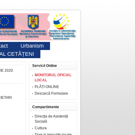
act
Urbanism
AL CETĂȚENI
Servicii Online
IE 2020
MONITORUL OFICIAL
LOCAL
PLĂȚI ONLINE
Descarcă Formulare
IETARI
Compartimente
Direcția de Asistență
Socială
Cultura
Taxe şi impozite locale