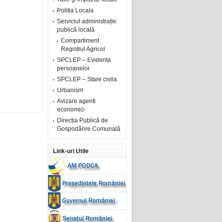
E
Politia Locala
Serviciul administrație
publică locală
Compartiment
Registrul Agricol
SPCLEP – Evidența
persoanelor
SPCLEP – Stare civila
Urbanism
Avizare agenti
economici
Direcția Publică de
Gospodărire Comunală
Link-uri Utile