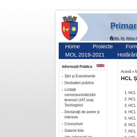
Home
Proiecte
Form
MOL 2019-2021
Hotărâri
Informații Publice
Acasă
»
M
Știri și Evenimente
HCL Ș
Dezbateri publice
Licitații
HCL 
concesiuni/vânzări
HCL 
terenuri UAT oraș
Techirghiol
HCL 
Declaraţii de avere și
HCL
interese
HCL 
Concursuri
HCL 
Galerie foto
HCL 