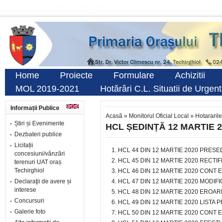
Home
Proiecte
Formulare
Achizitii
MOL 2019-2021
Hotărâri C.L. Situatii de Urgen
Informații Publice
Acasă
»
Monitorul Oficial Local
»
Hotararile
Știri și Evenimente
HCL ȘEDINȚĂ 12 MARTIE 2
Dezbateri publice
Licitații
HCL 44 DIN 12 MARTIE 2020 PRESE
concesiuni/vânzări
HCL 45 DIN 12 MARTIE 2020 RECTI
terenuri UAT oraș
Techirghiol
HCL 46 DIN 12 MARTIE 2020 CONT 
Declaraţii de avere și
HCL 47 DIN 12 MARTIE 2020 MODIF
interese
HCL 48 DIN 12 MARTIE 2020 ERO
Concursuri
HCL 49 DIN 12 MARTIE 2020 LISTA 
Galerie foto
HCL 50 DIN 12 MARTIE 2020 CONT 