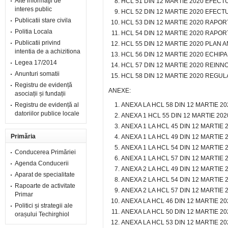
Alte informaţii de
HCL 51 DIN 12 MARTIE 2020 EFECT
interes public
HCL 52 DIN 12 MARTIE 2020 EFECT
Publicatii stare civila
HCL 53 DIN 12 MARTIE 2020 RAPOR
Politia Locala
HCL 54 DIN 12 MARTIE 2020 RAP
Publicatii privind
HCL 55 DIN 12 MARTIE 2020 PLAN A
intentia de a achizitiona
HCL 56 DIN 12 MARTIE 2020 ECHIP
Legea 17/2014
HCL 57 DIN 12 MARTIE 2020 REIN
Anunturi somatii
HCL 58 DIN 12 MARTIE 2020 REG
Registru de evidență
ANEXE:
asociații și fundații
Registru de evidență al
ANEXA LA HCL 58 DIN 12 MARTIE 20
datoriilor publice locale
ANEXA 1 HCL 55 DIN 12 MARTIE 20
ANEXA 1 LA HCL 45 DIN 12 MARTIE 
Primăria
ANEXA 1 LA HCL 49 DIN 12 MARTIE 
ANEXA 1 LA HCL 54 DIN 12 MARTIE
Conducerea Primăriei
ANEXA 1 LA HCL 57 DIN 12 MARTIE 
Agenda Conducerii
ANEXA 2 LA HCL 49 DIN 12 MARTIE 
Aparat de specialitate
ANEXA 2 LA HCL 54 DIN 12 MARTIE 
Rapoarte de activitate
ANEXA 2 LA HCL 57 DIN 12 MARTIE 
Primar
ANEXA LA HCL 46 DIN 12 MARTIE 20
Politici și strategii ale
ANEXA LA HCL 50 DIN 12 MARTIE 20
orașului Techirghiol
ANEXA LA HCL 53 DIN 12 MARTIE 20