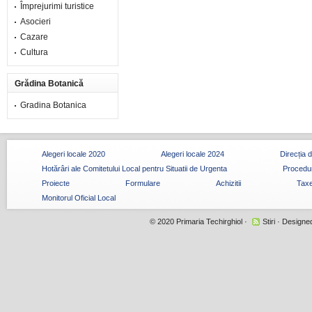
Împrejurimi turistice
Asocieri
Cazare
Cultura
Grădina Botanică
Gradina Botanica
Alegeri locale 2020
Alegeri locale 2024
Direcția 
Hotărâri ale Comitetului Local pentru Situatii de Urgenta
Procedur
Proiecte
Formulare
Achizitii
Taxe
Monitorul Oficial Local
© 2020
Primaria Techirghiol
·
Stiri
· Designe